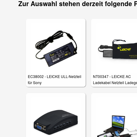
Zur Auswahl stehen derzeit folgende 
EC38002 - LEICKE ULL-Netzteil
NT00347 - LEICKE AC
für Sony
Ladekabel Netzteil Ladege
19V 4,74A 90W für HP P
Notebook HP Compaq Pav
Serie, NC Serie, NX Serie,
Probook