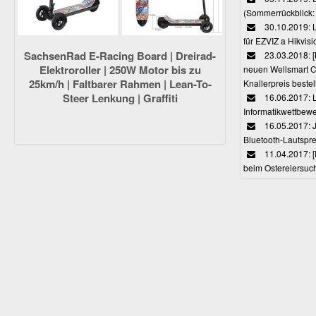
(Sommerrückblick: 
30.10.2019: L
für EZVIZ a Hikvi
SachsenRad E-Racing Board | Dreirad-
23.03.2018:
Elektroroller | 250W Motor bis zu
neuen Wellsmart C
25km/h | Faltbarer Rahmen | Lean-To-
Knallerpreis bestel
Steer Lenkung | Graffiti
16.06.2017: 
Informatikwettbewe
16.05.2017: J
Bluetooth-Lautspr
11.04.2017: 
beim Ostereiersuc