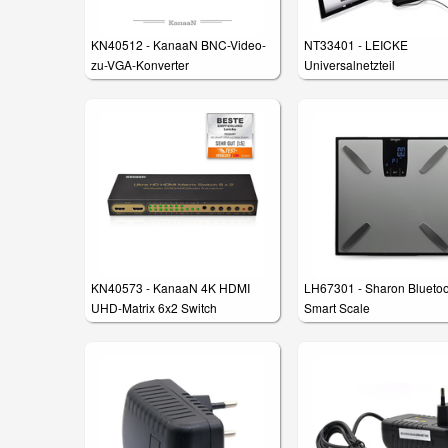
KN40512 - KanaaN BNC-Video-
NT33401 - LEICKE
zu-VGA-Konverter
Universalnetzteil
KN40573 - KanaaN 4K HDMI
LH67301 - Sharon Blueto
UHD-Matrix 6x2 Switch
Smart Scale
Körperanalysewaage für
Gewicht, Körperfett, Wasse
Muskelanteil, Knochenma
und BMI Werte