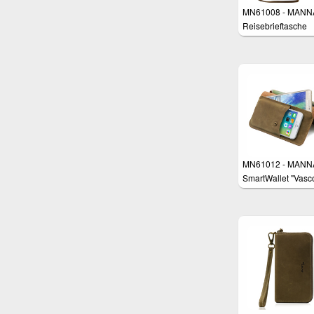
MN61008 - MANN
Reisebrieftasche
Geldbörse Tasche 
Smartphones z.B.
Samsung Galaxy S
iPhone 8 Plus, Hu
P10 Plus, Galaxy 
Edge Plus
MN61012 - MANN
SmartWallet "Vasc