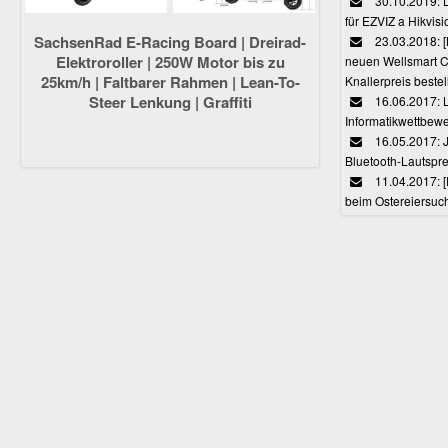
30.10.2019: L
für EZVIZ a Hikvi
SachsenRad E-Racing Board | Dreirad-
23.03.2018:
Elektroroller | 250W Motor bis zu
neuen Wellsmart C
25km/h | Faltbarer Rahmen | Lean-To-
Knallerpreis bestel
Steer Lenkung | Graffiti
16.06.2017: 
Informatikwettbewe
16.05.2017: J
Bluetooth-Lautspr
11.04.2017: 
beim Ostereiersuc