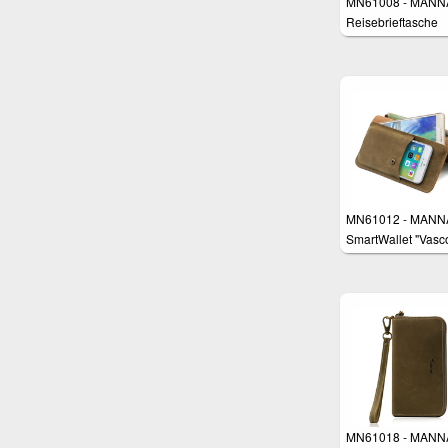
MN61008 - MANN
Reisebrieftasche
Geldbörse Tasche 
Smartphones z.B.
Samsung Galaxy S
iPhone 8 Plus, Hu
P10 Plus, Galaxy 
Edge Plus
MN61012 - MANN
SmartWallet "Vasc
MN61018 - MANN