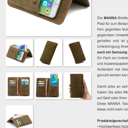
Die
MANNA
Brieft
Platz für zum Beisp
Fein gegerbtes
Nub
gegenüber Umweltein
gehalten und ist 
Unterbringung Ihre
auch ein Samsung 
Ein Fach zur Unterb
und Ausweispapiere 
Außerdem hat dies
genutzt werden kan
Damit alles an sei
haben Sie alles Wi
auf Geld oder Ihren
Diese MANNA -Tasch
diese nicht mehr mi
Produkteigenschaf
• Hochwertiges Nub