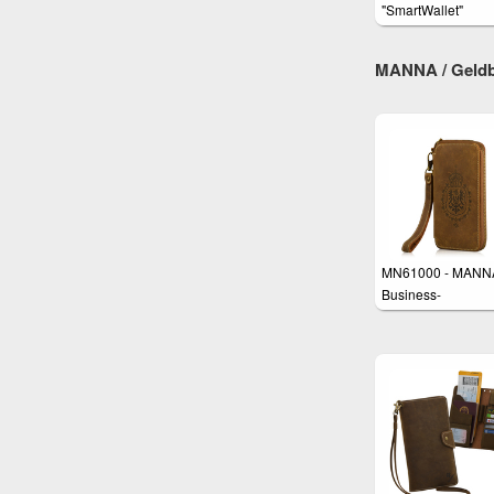
"SmartWallet"
Handgelenktasch
MANNA / Geldb
MN61000 - MANN
Business-
Handgelenktasche 
Smartphones