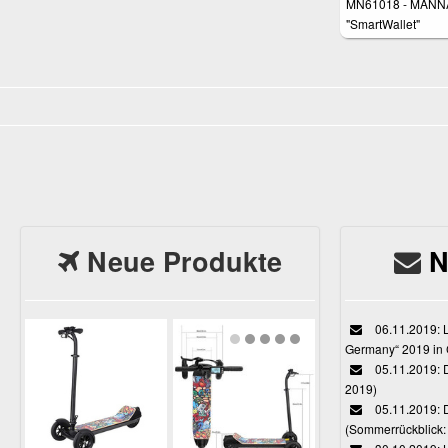
MN61018 - MANN
"SmartWallet"
Handgelenktasch
Neue Produkte
N
06.11.2019: L
Germany“ 2019 in
05.11.2019: D
2019)
05.11.2019: 
(Sommerrückblick: 