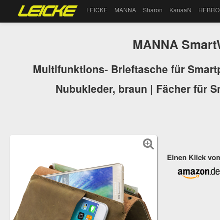
LEICKE
MANNA
Sharon
KanaaN
HEBRO
MANNA SmartW
Multifunktions- Brieftasche für Smart
Nubukleder, braun | Fächer für 
Einen Klick vo