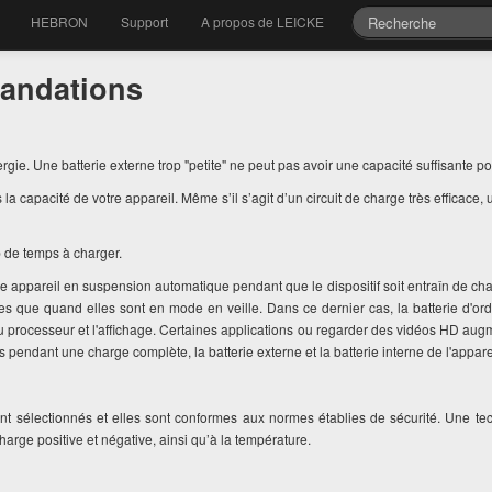
HEBRON
Support
A propos de LEICKE
mandations
. Une batterie externe trop "petite" ne peut pas avoir une capacité suffisante po
s la capacité de votre appareil. Même s’il s’agit d’un circuit de charge très efficace
 de temps à charger.
tre appareil en suspension automatique pendant que le dispositif soit entraîn de ch
 que quand elles sont en mode en veille. Dans ce dernier cas, la batterie d'ord
 processeur et l'affichage. Certaines applications ou regarder des vidéos HD augme
s pendant une charge complète, la batterie externe et la batterie interne de l'appar
nt sélectionnés et elles sont conformes aux normes établies de sécurité. Une tec
 charge positive et négative, ainsi qu’à la température.