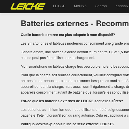
LEICKE
MANNA
Sharon
KanaaN
Batteries externes - Recom
Quelle batterie externe est plus adaptée à mon dispositif?
Les Smartphones et tablettes modernes consomment une grande énergie
Généralement, une batterie externe devrait fournir entre 1,3 et 1,5 foi
elle ne peut pas être utilisé pour le chargement.
Mon smartphone ou tablette charge très peu ou bien prend beaucoup
Pour que la charge soit réalisée correctement, veuillez configurer vo
ont besoin de beaucoup plus de puissance lorsqu’elles sont allumées
appareil pendant la charge, mais aussi fournit également la charge du
appareils consomment autant de batterie que, lorsqu'elles sont utilisé
Est-ce que les batteries externes de LEICKE sont-elles sûres?
Les batteries au lithium-ion que nous utilisons ont été soigneuseme
batterie et l’éteint lorsqu’il sort du rang autorisé. Cela est appliqué à
Pourquoi devrais-je choisir une batterie externe LEICKE?