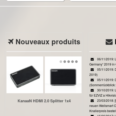
Nouveaux produits
06/11/2019: L
Germany“ 2019 in
05/11/2019: D
2019)
05/11/2019: 
(Sommerrückblick: 
30/10/2019: L
für EZVIZ a Hikvi
KanaaN HDMI 2.0 Splitter 1x4
23/03/2018:
neuen Wellsmart C
Knallerpreis bestel
16/06/2017: 