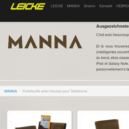
LEICKE
MANNA
Sharon
KanaaN
HEBRO
Ausgezeichnetes
C'est avec beaucoup 
Et là vous trouver
(intelligentes couve
du trend, étuis cla
iPad et Galaxy Note
personnellement à fa
MANNA
/
Portefeuille avec Housse pour Téléphone