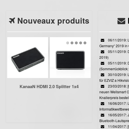
Nouveaux produits
06/11/2019: L
Germany“ 2019 in
05/11/2019: D
2019)
05/11/2019: 
(Sommerrückblick: 
30/10/2019: L
für EZVIZ a Hikvi
KanaaN HDMI 2.0 Splitter 1x4
23/03/2018:
neuen Wellsmart C
Knallerpreis bestel
16/06/2017: 
Informatikwettbewe
16/05/2017: J
Bluetooth-Lautspr
11/04/2017: 