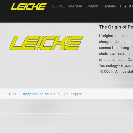
LEICKE
MANNA
Sharon
KanaaN
HEBRO
The Origin of P
L'origine de notre
chargeurs/adaptateu
comme Ultra Long Li
choisissant notre c
et plus compact. Da
Technology / (hyper-
10.000 m Ah nos stat
LEICKE
/
Adaptateur disque dur
/
pour Apple