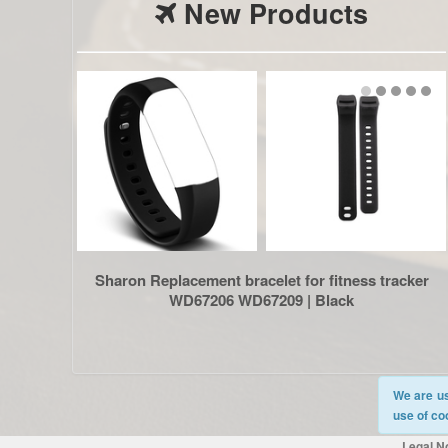
New Products
Sharon Replacement bracelet for fitness tracker
WD67206 WD67209 | Black
We are us
use of co
Legal N