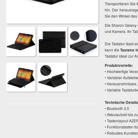
Transportieren Sie 
hin. Der herausrag
Sie den Winkel des
Die Sharon Galaxy-
und Kamera. Ihr Tab
Die Tastatur lässt s
kann die
Tastatur 
Tastatur ideal zur A
Produktvorteile:
• Hochwertige Vera
• Variabler Aufstell
• Herausnehmbare, 
• Variable Tastaturb
Technische Details
• Bluetooth 3.0
• Akkulaufzeit bis
• Tastenlayout AZE
• Funktionstasten 
• Robustes Kunstled