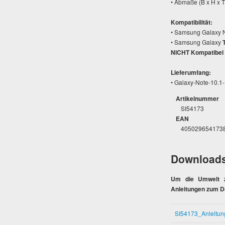
• Abmaße (B x H x T
Kompatibilität:
• Samsung Galaxy 
• Samsung Galaxy
NICHT Kompatibel 
Lieferumfang:
• Galaxy-Note-10.1-
Artikelnummer
SI54173
EAN
405029654173
Download
Um die Umwelt zu
Anleitungen zum D
SI54173_Anleitun