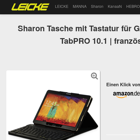
LEICKE
MANNA
Sharon
KanaaN
HEBRO
Sharon Tasche mit Tastatur für G
TabPRO 10.1 | franzö
Einen Klick vo