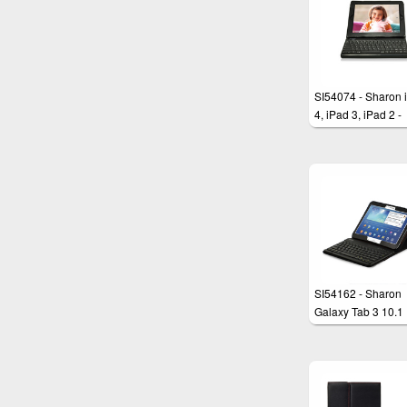
SI54074 - Sharon 
4, iPad 3, iPad 2 -
ExtraSlim Tastatur
Tasche
SI54162 - Sharon
Galaxy Tab 3 10.1
(P5200)
Tatstaturschutzhül