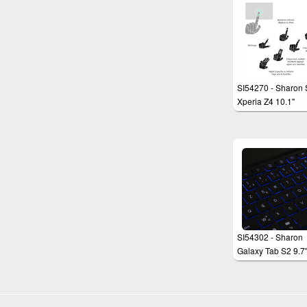
SI54270 - Sharon
Xperia Z4 10.1"
Schutztasche mit
herausnehmbarer
Tastatur und
integriertem Multit
Touchpad
SI54302 - Sharon
Galaxy Tab S2 9.7
Hülle mit beleucht
Bluetooth - Tastatu