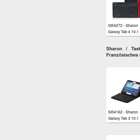
SI54272 - Sharon
Galaxy Tab 4 10.1
T530 SM-T535 Hüll
beleuchteter Bluet
Sharon / Tast
Tastatur
Französisches 
SI54162 - Sharon
Galaxy Tab 3 10.1
(P5200)
Tatstaturschutzhül