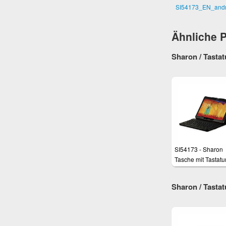
SI54173_EN_andr
Ähnliche 
Sharon / Tastat
SI54173 - Sharon
Tasche mit Tastatur
Galaxy Note 10.1
Edition 2014 und
Sharon / Tastat
Galaxy TabPRO 10