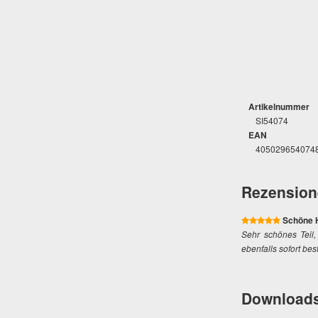
Artikelnummer
SI54074
EAN
405029654074
Rezension
Schöne H
Sehr schönes Teil,
ebenfalls sofort best
Download