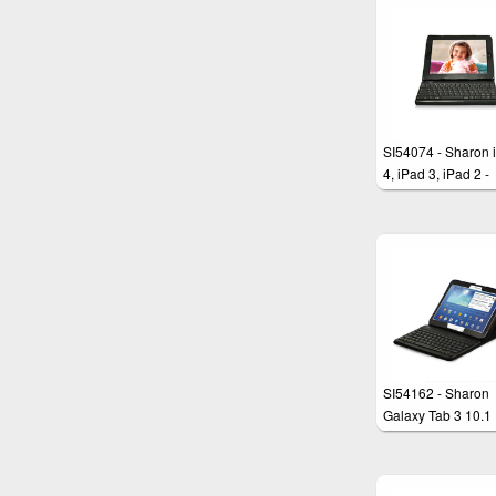
SI54074 - Sharon 
4, iPad 3, iPad 2 -
ExtraSlim Tastatur
Tasche
SI54162 - Sharon
Galaxy Tab 3 10.1
(P5200)
Tatstaturschutzhül