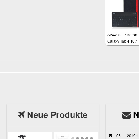
SI54272 - Sharon
Galaxy Tab 4 10.1
T530 SM-T535 Hüll
beleuchteter Bluet
Tastatur
Neue Produkte
N
06.11.2019: L