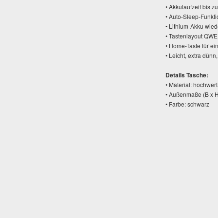
• Akkulaufzeit bis 
• Auto-Sleep-Funkt
• Lithium-Akku wied
• Tastenlayout QWE
• Home-Taste für 
• Leicht, extra dün
Details Tasche:
• Material: hochwer
• Außenmaße (B x H
• Farbe: schwarz