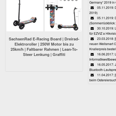
Germany“ 2019 in
05.11.2019: D
2019)
05.11.2019: 
(Sommerrückblick: 
30.10.2019: L
für EZVIZ a Hikvi
SachsenRad E-Racing Board | Dreirad-
23.03.2018:
Elektroroller | 250W Motor bis zu
neuen Wellsmart C
25km/h | Faltbarer Rahmen | Lean-To-
Knallerpreis bestel
Steer Lenkung | Graffiti
16.06.2017: 
Informatikwettbewe
16.05.2017: J
Bluetooth-Lautspr
11.04.2017: 
beim Ostereiersuc