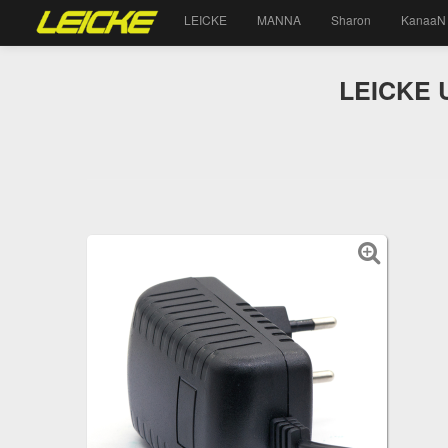
LEICKE
MANNA
Sharon
KanaaN
LEICKE U