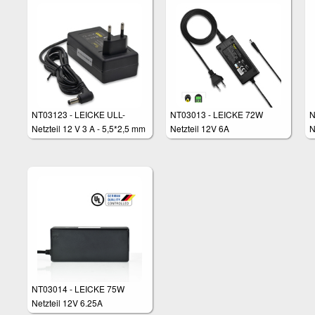
NT03123 - LEICKE ULL-
NT03013 - LEICKE 72W
N
Netzteil 12 V 3 A - 5,5*2,5 mm
Netzteil 12V 6A
N
Stecker
NT03014 - LEICKE 75W
Netzteil 12V 6.25A