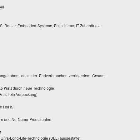
bel
AS, Router, Embedded-Systeme, Bildschirme, IT-Zubehör etc.
 angehoben, dass der Endverbraucher verringertem Gesamt-
,5 Watt
durch neue Technologie
rustfreie Verpackung)
orm RoHS
ern und No-Name-Produzenten:
z
 Ultra-Long-Life-Technologie (ULL) ausgestattet