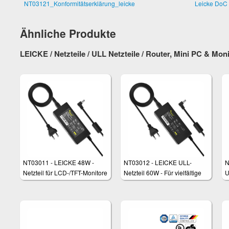
NT03121_Konformitätserklärung_leicke
Leicke DoC
Ähnliche Produkte
LEICKE / Netzteile / ULL Netzteile / Router, Mini PC & Mon
NT03011 - LEICKE 48W -
NT03012 - LEICKE ULL-
N
Netzteil für LCD-/TFT-Monitore
Netzteil 60W - Für vielfältige
U
und Anwendungen wie Pico
Anwendungen wie Pico-PSU,
A
PSU etc.
TFT-Monitore , LED -
T
Beleuchtungen etc.