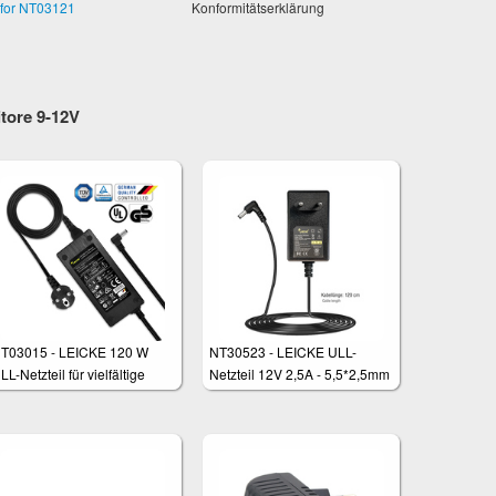
 for NT03121
Konformitätserklärung
itore 9-12V
T03015 - LEICKE 120 W
NT30523 - LEICKE ULL-
LL-Netzteil für vielfältige
Netzteil 12V 2,5A - 5,5*2,5mm
nwendungen wie PicoPSU,
Stecker
FTs und LED-Beleuchtungen