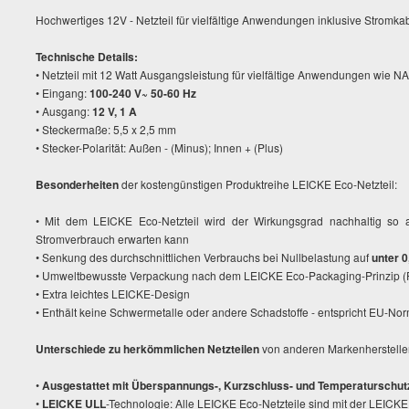
Hochwertiges 12V - Netzteil für vielfältige Anwendungen inklusive Stromka
Technische Details:
• Netzteil mit 12 Watt Ausgangsleistung für vielfältige Anwendungen wie N
• Eingang:
100-240 V~ 50-60 Hz
• Ausgang:
12 V, 1 A
• Steckermaße: 5,5 x 2,5 mm
• Stecker-Polarität: Außen - (Minus); Innen + (Plus)
Besonderheiten
der kostengünstigen Produktreihe LEICKE Eco-Netzteil:
• Mit dem LEICKE Eco-Netzteil wird der Wirkungsgrad nachhaltig so
Stromverbrauch erwarten kann
• Senkung des durchschnittlichen Verbrauchs bei Nullbelastung auf
unter 0
• Umweltbewusste Verpackung nach dem LEICKE Eco-Packaging-Prinzip (F
• Extra leichtes LEICKE-Design
• Enthält keine Schwermetalle oder andere Schadstoffe - entspricht EU-N
Unterschiede zu herkömmlichen Netzteilen
von anderen Markenherstell
•
Ausgestattet mit Überspannungs-, Kurzschluss- und Temperaturschut
•
LEICKE ULL
-Technologie: Alle LEICKE Eco-Netzteile sind mit der LEICKE