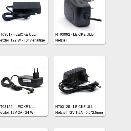
T03017 - LEICKE ULL-
NT03092 - LEICKE ULL-
etzteil 192 W - Für vielfältige
Netzteil
nwendungen wie Router,
FT-Monitore, LED-
eleuchtungen etc.
T03122 - LEICKE ULL-
NT03125 - LEICKE ULL-
etzteil 12V 2A - 24 W
Netzteil 12V 1.5A - 5,5*2,5mm
Stecker