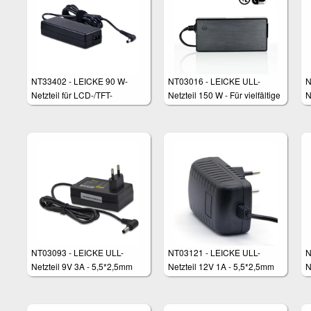
NT33402 - LEICKE 90 W-
NT03016 - LEICKE ULL-
N
Netzteil für LCD-/TFT-
Netzteil 150 W - Für vielfältige
N
Bildschirm, LED-Strips, NAS,
Anwendungen wie Router,
A
ext. Festplatten, Pico-PSU,
TFT-Monitore, LED-
T
Router, Hubs, Switches,
Beleuchtungen etc.
B
Embedded-PC usw.
NT03093 - LEICKE ULL-
NT03121 - LEICKE ULL-
N
Netzteil 9V 3A - 5,5*2,5mm
Netzteil 12V 1A - 5,5*2,5mm
N
Stecker
Stecker