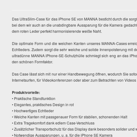
Das UltraSlim-Case für das iPhone SE von MANNA besticht durch die sorgfäl
bei dem wir auch an die unabdingbare Aussparung für die Kamera gedacht 
dem roten Leder perfekt harmonisierende weiße Naht.
Die optimale Form und die weichen Kanten unseres MANNA-Cases erreic
Echtleders. Zudem sorgt die sehr weiche und solide Innenpolsterung mit 
ultradünne MANNA iPhone-SE-Schutzhülle schmiegt sich eng an das iPhon
den schönen Formfaktor.
Das Case lässt sich mit nur einer Handbewegung öffnen, wodurch Sie sofort
Internetsurfen, für Videokonferenzen oder aber zum Betrachten von Videos
Produktvorteile:
• Praktische Standfunktion
• Elegantes, praktisches Design in rot
• Hochwertiges Echtleder
• Weiche Kanten mit passgenauer Form für stabilen, schonenden Halt
• Extra Tragekomfort dank edlem Case-Verschluss
• Zusätzlicher Transportschutz für das Display dank besonders solider und
• Notwendige Aussparungen, u. a. für die iPhone SE Kamera