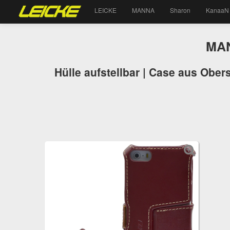
LEICKE
MANNA
Sharon
KanaaN
MAN
Hülle aufstellbar | Case aus Obers