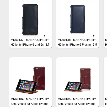
MN60137 - MANNA UltraSlim-
MN60138 - MANNA UltraSlim-
M
Hülle für iPhone 6 und 6s (4,7
Hülle für iPhone 6 Plus mit 5,5
H
Zoll)
Zoll
(
MN60184 - MANNA UltraSlim
MN60185 - MANNA UltraSlim
M
Schutzhülle für Apple iPhone
Schutzhülle für Apple iPhone
H