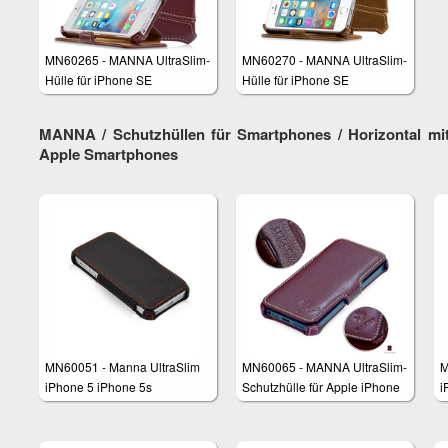
MN60265 - MANNA UltraSlim-
MN60270 - MANNA UltraSlim-
Hülle für iPhone SE
Hülle für iPhone SE
MANNA / Schutzhüllen für Smartphones / Horizontal mit 
Apple Smartphones
MN60051 - Manna UltraSlim
MN60065 - MANNA UltraSlim-
M
iPhone 5 iPhone 5s
Schutzhülle für Apple iPhone
i
Schutzhülle mit Standfunktion
5 und iPhone 5s aus
S
weichem, echtem Leder
Oberschichtleder