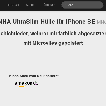
HEBRON
Support
Über uns
NA UltraSlim-Hülle für iPhone SE
MN6
chichtleder, weinrot mit farblich abgesetzte
mit Microvlies gepolstert
Einen Klick vom Kauf entfernt