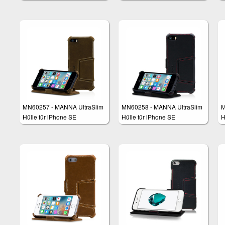
6 (4,7 Zoll)
6 Plus (5,5 Zoll)
MN60257 - MANNA UltraSlim
MN60258 - MANNA UltraSlim
M
Hülle für iPhone SE
Hülle für iPhone SE
H