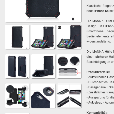
Klassische Eleganz
neue
iPhone 6s
mit
Die MANNA UltraSli
Design. Das iPho
Smartphone beq
Bedienelemente erl
widerstandsfähig.
Die MANNA Hülle i
einen
sicheren
Halt
Beschädigungen und 
Produktvorteile:
• Aufstellbares Cas
• Durchdachtes De
• Passgenaue Ecken 
• Zusätzlicher Tran
• Aussparung für d
• Autosleep - Auto
Kompatibilität: