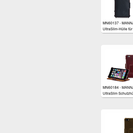
MN60137 - MANN
UltraSlim-Hülle für
iPhone 6 und 6s (4
Zoll)
MN60184 - MANN
UltraSlim Schutzhü
für Apple iPhone 6
Zoll)