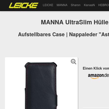
LEICKE
MANNA
Sharon
KanaaN
HEBRO
MANNA UltraSlim Hülle f
Aufstellbares Case | Nappaleder "Ast
Einen Klick vo