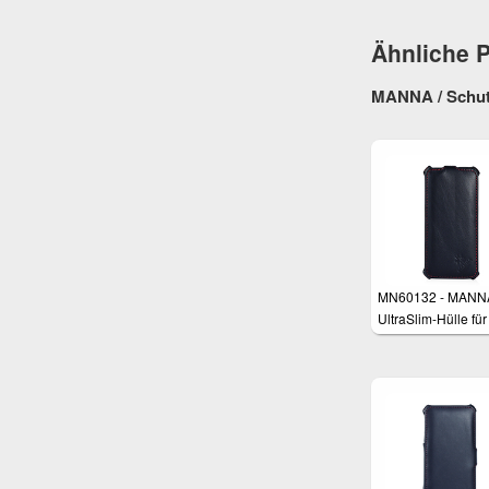
Ähnliche 
MANNA / Schutz
MN60132 - MANN
UltraSlim-Hülle für
iPhone 6 und 6s mi
Zoll