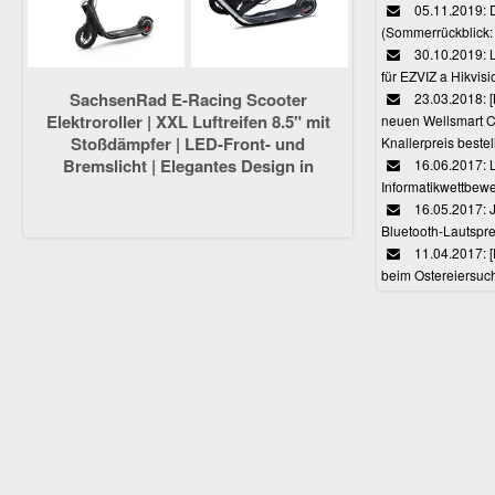
05.11.2019: 
(Sommerrückblick: 
30.10.2019: L
für EZVIZ a Hikvi
SachsenRad E-Racing Scooter
23.03.2018:
Elektroroller | XXL Luftreifen 8.5" mit
neuen Wellsmart C
Stoßdämpfer | LED-Front- und
Knallerpreis bestel
Bremslicht | Elegantes Design in
16.06.2017: 
Schwarz | E-Scooter
Informatikwettbewe
16.05.2017: J
Bluetooth-Lautspr
11.04.2017: 
beim Ostereiersuc