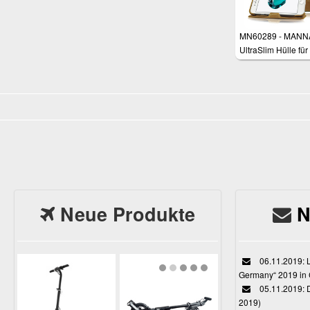
MN60289 - MANN
UltraSlim Hülle für
iPhone 7 Plus und
Plus (5,5 Zoll)
Neue Produkte
N
06.11.2019: L
Germany“ 2019 in
05.11.2019: D
2019)