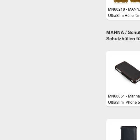
MN60218 - MANN
UltraSlim Hülle für
iPhone 6S (4,7 Zol
MANNA / Schutz
Schutzhüllen f
MN60051 - Manna
UltraSlim iPhone 5
iPhone 5s Schutzh
mit Standfunktion