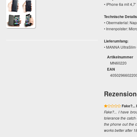
• iPhone 6a mit 4,
Technische Details
• Obermaterial: Nap
• Innenpolster: Micro
Lieferumfang:
• MANNA UltraSlim 
Artikelnummer
MN60220
EAN
405029660220
Rezension
Fake?...
Fake?... I have br
tolerance the catch
the phone out the c
works better after 1