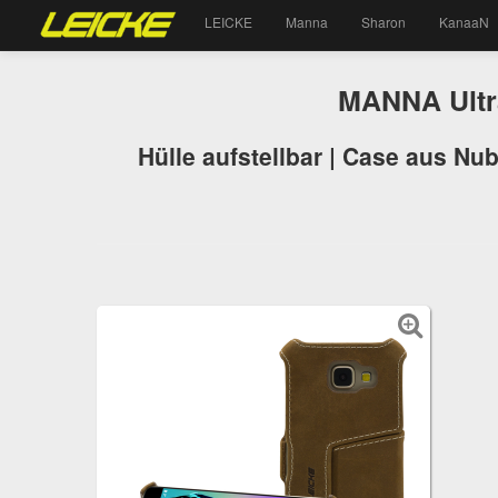
LEICKE
Manna
Sharon
KanaaN
MANNA Ultra
Hülle aufstellbar | Case aus Nub