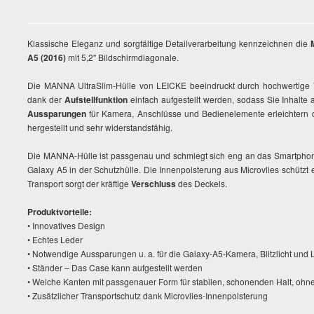
Klassische Eleganz und sorgfältige Detailverarbeitung kennzeichnen die
A5 (2016)
mit 5,2" Bildschirmdiagonale.
Die MANNA UltraSlim-Hülle von LEICKE beeindruckt durch hochwertige 
dank der
Aufstellfunktion
einfach aufgestellt werden, sodass Sie Inhal
Aussparungen
für Kamera, Anschlüsse und Bedienelemente erleichtern 
hergestellt und sehr widerstandsfähig.
Die MANNA-Hülle ist passgenau und schmiegt sich eng an das Smartphone
Galaxy A5 in der Schutzhülle. Die Innenpolsterung aus Microvlies schützt 
Transport sorgt der kräftige
Verschluss
des Deckels.
Produktvorteile:
• Innovatives Design
• Echtes Leder
• Notwendige Aussparungen u. a. für die Galaxy-A5-Kamera, Blitzlicht und 
• Ständer – Das Case kann aufgestellt werden
• Weiche Kanten mit passgenauer Form für stabilen, schonenden Halt, ohn
• Zusätzlicher Transportschutz dank Microvlies-Innenpolsterung