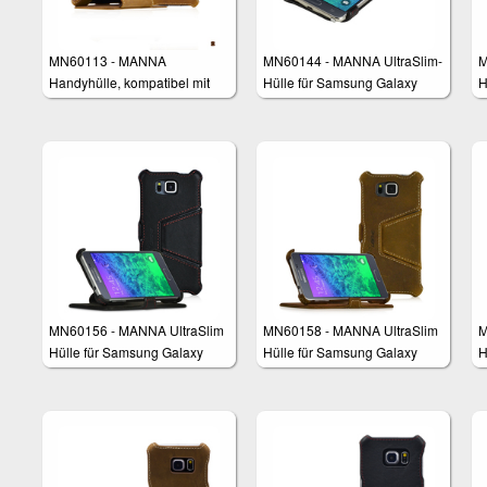
MN60113 - MANNA
MN60144 - MANNA UltraSlim-
M
Handyhülle, kompatibel mit
Hülle für Samsung Galaxy
H
Samsung Galaxy S5 / S5 NEO
Note 4
N
/ S5 Duo, Cover Case Tasche
Schutzhülle für Smartphones,
Aufstellbar, Nubuk Leder
Braun
MN60156 - MANNA UltraSlim
MN60158 - MANNA UltraSlim
M
Hülle für Samsung Galaxy
Hülle für Samsung Galaxy
H
Alpha 4.7"
Alpha 4.7"