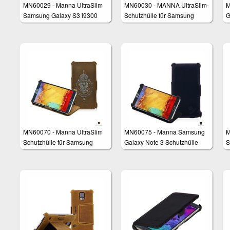
MN60029 - Manna UltraSlim
MN60030 - MANNA UltraSlim-
M
Samsung Galaxy S3 i9300
Schutzhülle für Samsung
G
Schutzhülle aus echtem Leder
Galaxy S3 (i9300) aus
feinstem Nappaleder "Astana"
MN60070 - Manna UltraSlim
MN60075 - Manna Samsung
M
Schutzhülle für Samsung
Galaxy Note 3 Schutzhülle
S
Galaxy Note 3
G