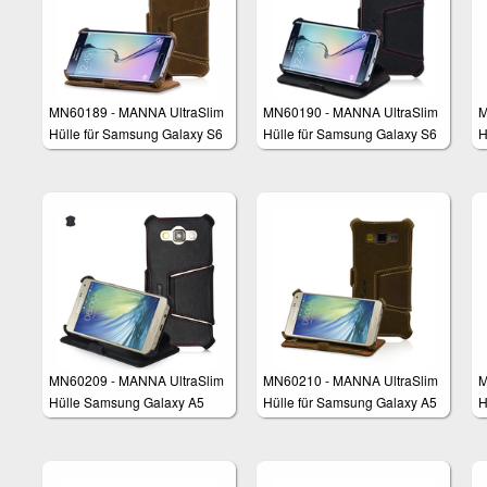
MN60189 - MANNA UltraSlim
MN60190 - MANNA UltraSlim
M
Hülle für Samsung Galaxy S6
Hülle für Samsung Galaxy S6
H
Edge
Edge
N
MN60209 - MANNA UltraSlim
MN60210 - MANNA UltraSlim
M
Hülle Samsung Galaxy A5
Hülle für Samsung Galaxy A5
H
E