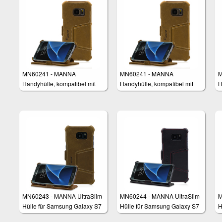
MN60241 - MANNA
MN60241 - MANNA
M
Handyhülle, kompatibel mit
Handyhülle, kompatibel mit
H
Samsung Galaxy S7,
Samsung Galaxy S7,
Standfunktion,
Standfunktion,
Kreditkartenfach, Case Cover
Kreditkartenfach, Case Cover
für Smartphones, Leder Braun
für Smartphones, Leder Braun
MN60243 - MANNA UltraSlim
MN60244 - MANNA UltraSlim
M
Hülle für Samsung Galaxy S7
Hülle für Samsung Galaxy S7
H
Edge
Edge