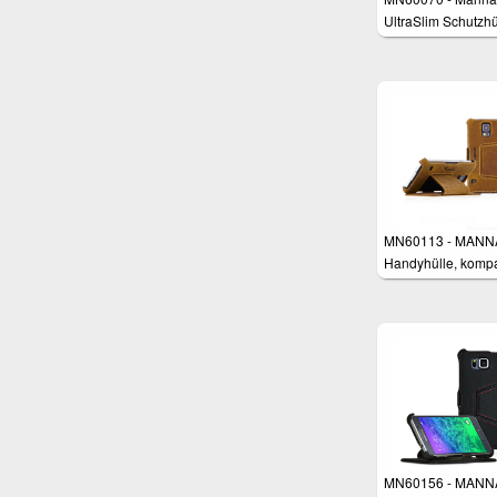
UltraSlim Schutzhü
für Samsung Gala
Note 3
MN60113 - MANN
Handyhülle, kompa
mit Samsung Gala
/ S5 NEO / S5 Duo
Cover Case Tasch
Schutzhülle für
Smartphones,
Aufstellbar, Nubuk
Leder Braun
MN60156 - MANN