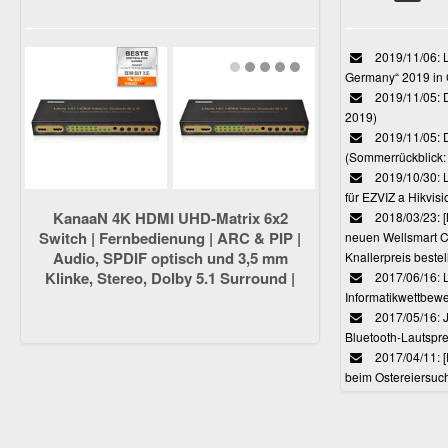
2019/11/06: L
Germany“ 2019 in
2019/11/05: D
2019)
2019/11/05: 
(Sommerrückblick: 
2019/10/30: L
für EZVIZ a Hikvi
KanaaN 4K HDMI UHD-Matrix 6x2
2018/03/23:
Switch | Fernbedienung | ARC & PIP |
neuen Wellsmart C
Audio, SPDIF optisch und 3,5 mm
Knallerpreis bestel
Klinke, Stereo, Dolby 5.1 Surround |
2017/06/16: 
Full HD, UHD, 4K, 4K*2K, HDMI 1.4
Informatikwettbewe
kompatibel
2017/05/16: J
Bluetooth-Lautspr
2017/04/11: 
beim Ostereiersuc