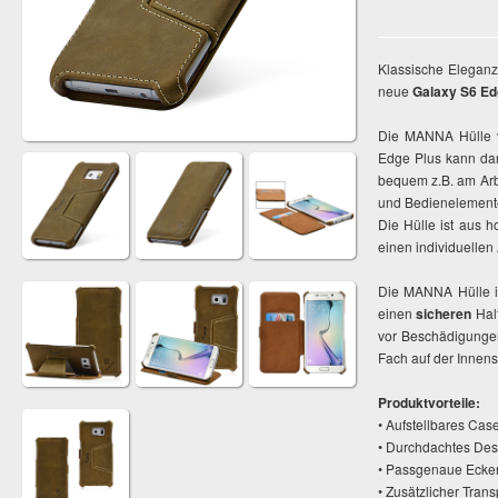
Klassische Eleganz
neue
Galaxy S6 Ed
Die MANNA Hülle v
Edge Plus kann da
bequem z.B. am Arb
und Bedienelemente
Die Hülle ist aus 
einen individuellen
Die MANNA Hülle i
einen
sicheren
Halt
vor Beschädigungen
Fach auf der Innense
Produktvorteile:
• Aufstellbares Cas
• Durchdachtes De
• Passgenaue Ecken
• Zusätzlicher Tran