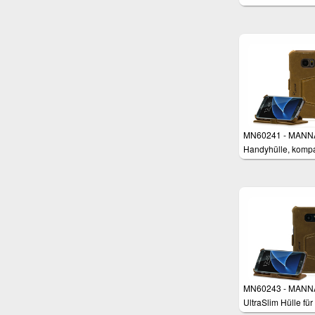
Samsung Galaxy 
MN60241 - MANN
Handyhülle, kompa
mit Samsung Gala
Standfunktion,
Kreditkartenfach, 
Cover für Smartph
Leder Braun
MN60243 - MANN
UltraSlim Hülle für