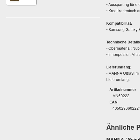
• Aussparung für d
• Kreditkartenfach 
Kompatibilität:
• Samsung Galaxy 
Technische Details
• Obermaterial: Nub
• Innenpolster: Micr
Lieferumfang:
• MANNA UltraSlim
Lieferumfang.
Artikelnummer
MN60222
EAN
405029660222
Ähnliche 
MANNA / Schutz