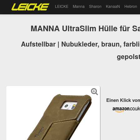
LEICKE
Manna
Sharon
KanaaN
Hebron
MANNA UltraSlim Hülle für 
Aufstellbar | Nubukleder, braun, farbl
gepolst
Einen Klick vo