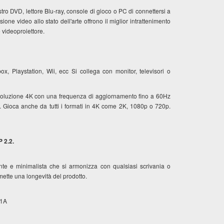
stro DVD, lettore Blu-ray, console di gioco o PC di connettersi a
ione video allo stato dell'arte offrono il miglior intrattenimento
 videoproiettore.
ox, Playstation, Wii, ecc Si collega con monitor, televisori o
risoluzione 4K con una frequenza di aggiornamento fino a 60Hz
z. Gioca anche da tutti i formati in 4K come 2K, 1080p o 720p.
 2.2.
e e minimalista che si armonizza con qualsiasi scrivania o
omette una longevità del prodotto.
 1A