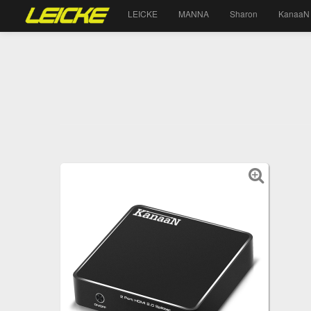
LEICKE
MANNA
Sharon
KanaaN