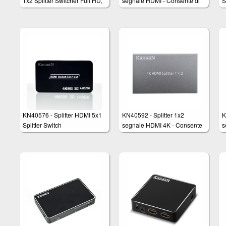
1x2 Splitter Switcher Full HD,
segnale HDMI - Consente di
S
UHD, 4K - Duplicatore
collegare1 dispositivo video
Segnale HDMI da 1 a 2
HDMI a 2 uscite HDMI quali
segnali 4K Massima
TV, Monitor o Proiettori.
risoluzione 2160p UHD
Supporto Full HD 1080p +
HDMI 1.3b
KN40576 - Splitter HDMI 5x1
KN40592 - Splitter 1x2
K
Splitter Switch
segnale HDMI 4K - Consente
s
di collegare 1 dispositivo
d
video a 2 uscite video
v