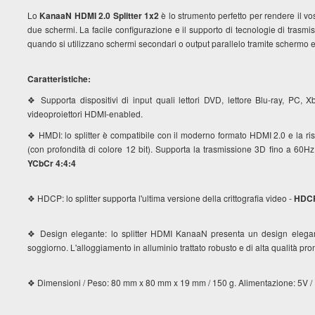
Lo
KanaaN HDMI 2.0 Splitter 1x2
è lo strumento perfetto per rendere il vo
due schermi. La facile configurazione e il supporto di tecnologie di trasmiss
quando si utilizzano schermi secondari o output parallelo tramite schermo e
Caratteristiche:
❖ Supporta dispositivi di input quali lettori DVD, lettore Blu-ray, PC, Xb
videoproiettori HDMI-enabled.
❖ HMDI: lo splitter è compatibile con il moderno formato HDMI 2.0 e la 
(con profondità di colore 12 bit). Supporta la trasmissione 3D fino a 60H
YCbCr 4:4:4
❖ HDCP: lo splitter supporta l'ultima versione della crittografia video -
HDCP
❖ Design elegante: lo splitter HDMI KanaaN presenta un design elegant
soggiorno. L'alloggiamento in alluminio trattato robusto e di alta qualità pr
❖ Dimensioni / Peso: 80 mm x 80 mm x 19 mm / 150 g. Alimentazione: 5V /