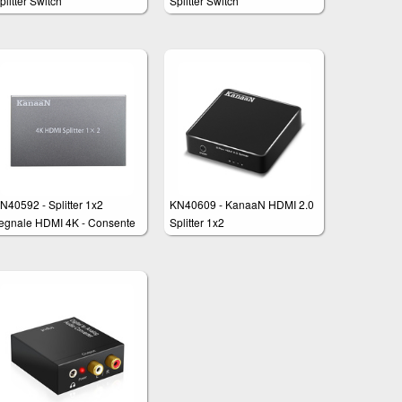
plitter Switch
Splitter Switch
N40592 - Splitter 1x2
KN40609 - KanaaN HDMI 2.0
egnale HDMI 4K - Consente
Splitter 1x2
i collegare 1 dispositivo
ideo a 2 uscite video