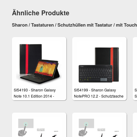
Ähnliche Produkte
Sharon / Tastaturen / Schutzhüllen mit Tastatur / mit Touc
SI54193 - Sharon Galaxy
SI54199 - Sharon Galaxy
S
Note 10.1 Edition 2014 -
NotePRO 12.2 - Schutztasche
S
Schutzhülle mit abnehmbarer
für Samsung
h
Bluetooth Tastatur und
u
einzigartigem, integriertem
T
Multitouchpad