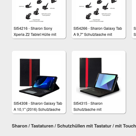
SI54216 - Sharon Sony
SI54266 - Sharon Galaxy Tab
S
Xperia Z2 Tablet Hülle mit
A 9,7" Schutztasche mit
S
magnetisch befestigter
herausnehmbarer Tastatur
h
Bluetooth - Tastatur und
und integriertem Multitouch-
u
integriertem Touchpad
Touchpad
T
SI54308 - Sharon Galaxy Tab
SI54315 - Sharon
A 10,1" (2016) Schutztasche
Schutztasche mit
mit herausnehmbarer Tastatur
herausnehmbarer Bluetooth
und integriertem Multitouch-
Tastatur, kompatibel mit
Sharon / Tastaturen / Schutzhüllen mit Tastatur / mit Touc
Touchpad
Samsung Galaxy Tab S3 9.7,
integriertes Multitouch-