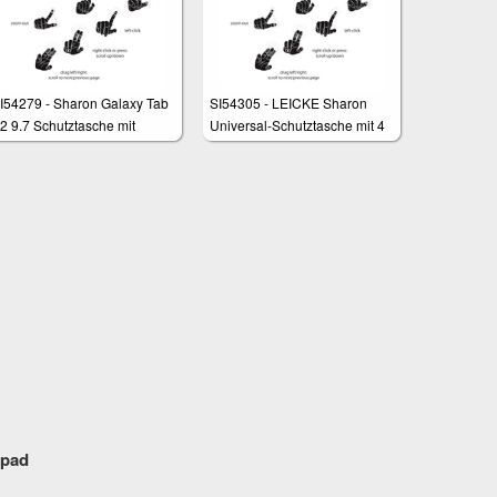
I54279 - Sharon Galaxy Tab
SI54305 - LEICKE Sharon
2 9.7 Schutztasche mit
Universal-Schutztasche mit 4
erausnehmbarer Tastatur
in 1 Multitouch Bluetooth -
nd integriertem Multitouch-
Tastatur für Tablets mit 8",9"
ouchpad
bis 10“-Bildschirm
hpad