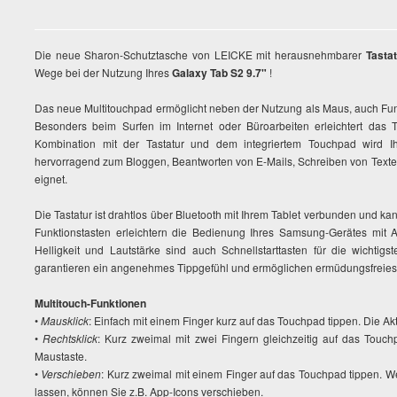
Die neue Sharon-Schutztasche von LEICKE mit herausnehmbarer
Tasta
Wege bei der Nutzung Ihres
Galaxy Tab S2 9.7"
!
Das neue Multitouchpad ermöglicht neben der Nutzung als Maus, auch Fu
Besonders beim Surfen im Internet oder Büroarbeiten erleichtert das 
Kombination mit der Tastatur und dem integriertem Touchpad wird Ih
hervorragend zum Bloggen, Beantworten von E-Mails, Schreiben von Texten
eignet.
Die Tastatur ist drahtlos über Bluetooth mit Ihrem Tablet verbunden und k
Funktionstasten erleichtern die Bedienung Ihres Samsung-Gerätes mit 
Helligkeit und Lautstärke sind auch Schnellstarttasten für die wichti
garantieren ein angenehmes Tippgefühl und ermöglichen ermüdungsfreies 
Multitouch-Funktionen
•
Mausklick
: Einfach mit einem Finger kurz auf das Touchpad tippen. Die Akti
•
Rechtsklick
: Kurz zweimal mit zwei Fingern gleichzeitig auf das Touchp
Maustaste.
•
Verschieben
: Kurz zweimal mit einem Finger auf das Touchpad tippen. 
lassen, können Sie z.B. App-Icons verschieben.