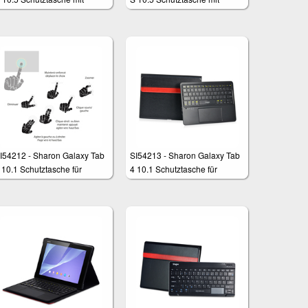
erausnehmbarer Tastatur
herausnehmbarer Tastatur
nd integriertem Multitouch-
und integriertem Multitouch-
ouchpad
Touchpad
I54212 - Sharon Galaxy Tab
SI54213 - Sharon Galaxy Tab
 10.1 Schutztasche für
4 10.1 Schutztasche für
amsung
Samsung