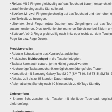
•
Return
: Mit 3 Fingern gleichzeitig auf das Touchpad tippen, entspricht ein
daraufhin die eingestellte Startseite auf.
•
Scrollen
: Mit zwei Fingern gleichzeitig auf das Touchpad und nach oben o
eine Textseite zu bewegen.
•
Zoomen
: Zwei Finger (etwa Daumen und Zeigefinger) auf das To
zusammenziehen. Dies funktioniert bei manchen Tablets nur bei Bildern un
•
Seite auf / ab
: 3 Finger gleichzeitig nach links oder rechts auf dem Touc
Page-Up bzw. Page-Down).
Produktvorteile:
• Robuste Schutztasche aus
Kunstleder,
aufstellbar
• Praktisches
Multitouchpad
in die Tastatur integriert
• Tastatur kann auch separat (ohne Hülle) genutzt werden
• Hochwertige Tastaturmechanik ermöglicht ermüdungsfreies Tippen
• Kompatibel mit Samsung Galaxy Tab S2 9.7 (SM-T810, SM-T815, SM-T81
• Akkulaufzeit bis zu 45 Stunden Dauernutzung
• Automatisches Standby nach 10 Minuten, bis zu 60 Tage Standby
Lieferumfang
• Sharon Schutztasche inkl. Tastatur mit Multitouch-Touchpad, engli
Lieferumfang.
Artikelnummer