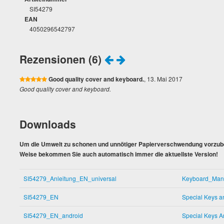
SI54279
EAN
4050296542797
Rezensionen (6)
Good quality cover and keyboard.
, 13. Mai 2017
Good quality cover and keyboard.
Downloads
Um die Umwelt zu schonen und unnötiger Papierverschwendung vorzubeu
Weise bekommen Sie auch automatisch immer die aktuellste Version!
SI54279_Anleitung_EN_universal
Keyboard_Man
SI54279_EN
Special Keys a
SI54279_EN_android
Special Keys A