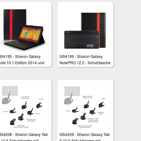
I54195 - Sharon Galaxy
SI54199 - Sharon Galaxy
ote 10.1 Edition 2014 und
NotePRO 12.2 - Schutztasche
abPRO 10.1 - Schutztasche
für Samsung
it herausnehmbarer Tastatur
nd integriertem Multitouch-
ouchpad
I54208 - Sharon Galaxy Tab
SI54209 - Sharon Galaxy Tab
 10.5 Schutztasche mit
S 10.5 Schutztasche mit