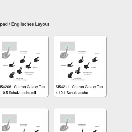
hpad / Englisches Layout
I54208 - Sharon Galaxy Tab
SI54211 - Sharon Galaxy Tab
 10.5 Schutztasche mit
4 10.1 Schutztasche
erausnehmbarer Tastatur
nd integriertem Multitouch-
ouchpad