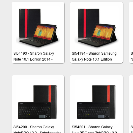
Touchpad, Englisches
QWERTY - Layout, SM-T820,
SM T825
SI54193 - Sharon Galaxy
SI54194 - Sharon Samsung
S
Note 10.1 Edition 2014 -
Galaxy Note 10.1 Edition
N
Schutzhülle mit abnehmbarer
2014 - Schutztasche mit
T
Bluetooth Tastatur und
herausnehmbarer Tastatur
m
einzigartigem, integriertem
und integriertem Multitouch -
u
Multitouchpad
Touchpad
T
SI54200 - Sharon Galaxy
SI54201 - Sharon Galaxy
S
NotePRO 12.2 - Schutztasche
NotePRO und TabPRO 12.2
S