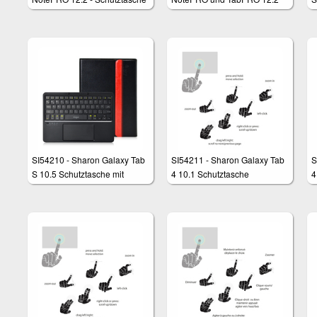
mit herausnehmbarer
Hülle mit magnetisch
h
Bluetooth - Tastatur,
befestigter Bluetooth - Tastatur
u
integriertes - Touchpad
und integriertem Touchpad
T
SI54210 - Sharon Galaxy Tab
SI54211 - Sharon Galaxy Tab
S
S 10.5 Schutztasche mit
4 10.1 Schutztasche
4
herausnehmbarer Tastatur
S
und integriertem Multitouch-
Touchpad