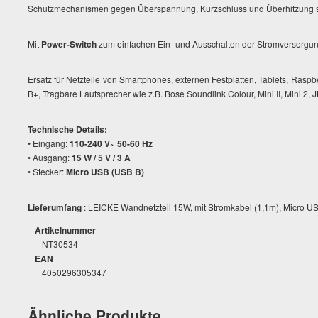
Schutzmechanismen gegen Überspannung, Kurzschluss und Überhitzung sic
Mit
Power-Switch
zum einfachen Ein- und Ausschalten der Stromversorgun
Ersatz für Netzteile von Smartphones, externen Festplatten, Tablets, Raspb
B+, Tragbare Lautsprecher wie z.B. Bose Soundlink Colour, Mini II, Mini 2, J
Technische Details:
• Eingang:
110-240 V~ 50-60 Hz
• Ausgang:
15 W / 5 V / 3 A
• Stecker:
Micro USB (USB B)
Lieferumfang
: LEICKE Wandnetzteil 15W, mit Stromkabel (1,1m), Micro US
Artikelnummer
NT30534
EAN
4050296305347
Ähnliche Produkte