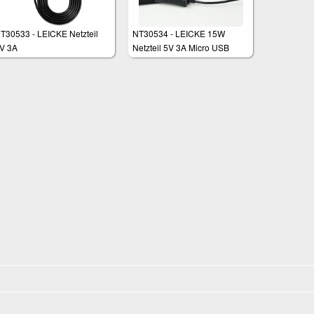
T30533 - LEICKE Netzteil
NT30534 - LEICKE 15W
V 3A
Netzteil 5V 3A Micro USB