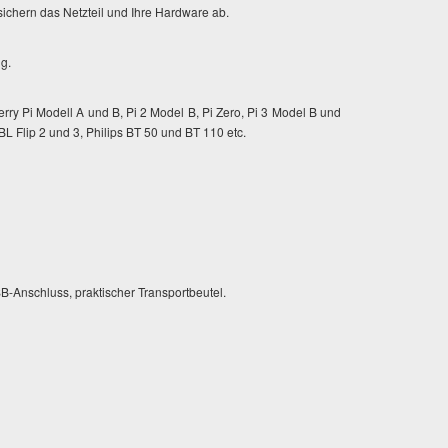
hern das Netzteil und Ihre Hardware ab.
g.
erry Pi Modell A und B, Pi 2 Model B, Pi Zero, Pi 3 Model B und
BL Flip 2 und 3, Philips BT 50 und BT 110 etc.
B-Anschluss, praktischer Transportbeutel.