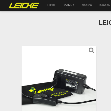
LEICKE
MANNA
Sharon
KanaaN
LEI