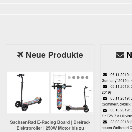
Neue Produkte
N
06.11.2019: L
Germany“ 2019 in
05.11.2019: D
2019)
05.11.2019: 
(Sommerrückblick: 
30.10.2019: L
für EZVIZ a Hikvi
SachsenRad E-Racing Board | Dreirad-
23.03.2018:
Elektroroller | 250W Motor bis zu
neuen Wellsmart C