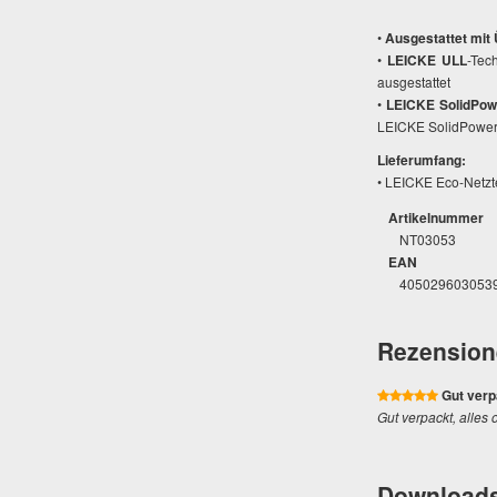
•
Ausgestattet mit
•
LEICKE ULL
-Tec
ausgestattet
•
LEICKE SolidPowe
LEICKE SolidPower
Lieferumfang:
• LEICKE Eco-Netzt
Artikelnummer
NT03053
EAN
405029603053
Rezension
Gut verp
Gut verpackt, alles 
Download