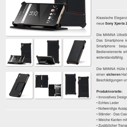
Klassische Eleganz
neue
Sony Xperia 
Die MANNA UltraSli
Das Smartphone 
Smartphone beq
Bedienelemente er
widerstandsfähig.
Die MANNA Hülle i
einen
sicheren
Halt
Beschädigungen und 
Produktvorteile:
• Innovatives Desig
• Echtes Leder
• Notwendige Ausspa
• Ständer - Das Cas
• Weiche Kanten mit
• Zusätzlicher Tran