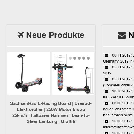
Neue Produkte
N
06.11.2019: L
Germany“ 2019 in
05.11.2019: D
2019)
05.11.2019: 
(Sommerrückblick: 
30.10.2019: L
für EZVIZ a Hikvi
SachsenRad E-Racing Board | Dreirad-
23.03.2018:
Elektroroller | 250W Motor bis zu
neuen Wellsmart C
25km/h | Faltbarer Rahmen | Lean-To-
Knallerpreis bestel
Steer Lenkung | Graffiti
16.06.2017: 
Informatikwettbewe
16.05.2017: J