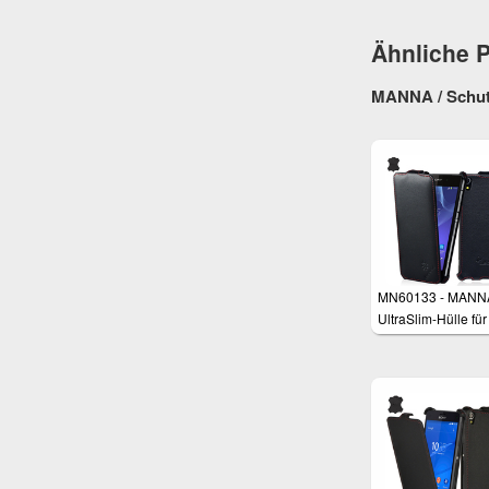
Ähnliche 
MANNA / Schutz
MN60133 - MANN
UltraSlim-Hülle fü
Xperia Z2