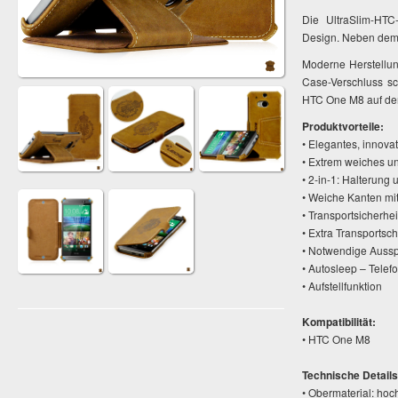
Die UltraSlim-HTC
Design. Neben dem f
Moderne Herstellun
Case-Verschluss sc
HTC One M8 auf dem 
Produktvorteile:
• Elegantes, innovat
• Extrem weiches u
• 2-in-1: Halterung 
• Weiche Kanten mi
• Transportsicherhe
• Extra Transportsc
• Notwendige Aussp
• Autosleep – Telef
• Aufstellfunktion
Kompatibilität:
• HTC One M8
Technische Details
• Obermaterial: hoc