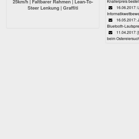
25km/h | Faltbarer Rahmen | Lean-To-
Knallerpreis bestel
Steer Lenkung | Graffiti
16.06.2017: 
Informatikwettbewe
16.05.2017: J
Bluetooth-Lautspr
11.04.2017: 
beim Ostereiersuc