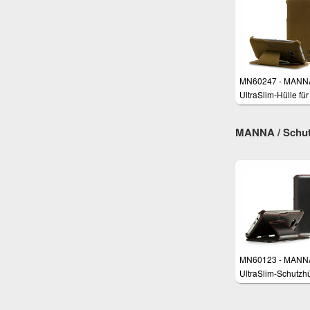
MN60247 - MANN
UltraSlim-Hülle fü
10 (One M10)
MANNA / Schut
MN60123 - MANN
UltraSlim-Schutzhü
für HTC One M8