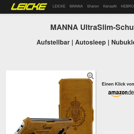
LEICKE
MANNA
Sharon
KanaaN
HEBRO
MANNA UltraSlim-Schut
Aufstellbar | Autosleep | Nubukl
Einen Klick vo