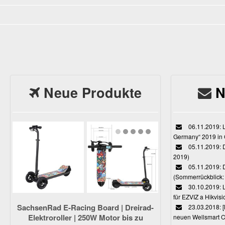
Neue Produkte
N
06.11.2019: L
Germany“ 2019 in
05.11.2019: D
2019)
05.11.2019: 
(Sommerrückblick: 
30.10.2019: L
für EZVIZ a Hikvi
SachsenRad E-Racing Board | Dreirad-
23.03.2018:
Elektroroller | 250W Motor bis zu
neuen Wellsmart C