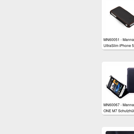
MN60051 - Manna
UltraSlim iPhone 5
iPhone 5s Schutzh
mit Standfunktion
MN60067 - Manna
ONE M7 Schutzhül