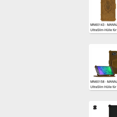
MN60143 - MANN
UltraSlim-Hülle für
iPhone 6 Plus (5,5 
MN60158 - MANN
UltraSlim Hülle für
Samsung Galaxy 
4.7"