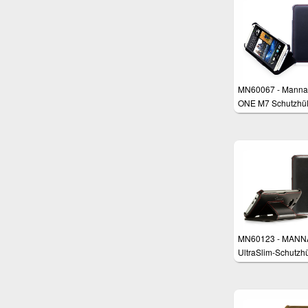
MN60067 - Manna
ONE M7 Schutzhül
MN60123 - MANN
UltraSlim-Schutzhü
für HTC One M8