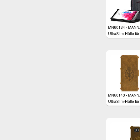
MN60134 - MANN
UltraSlim-Hülle für
LG G3
MN60143 - MANN
UltraSlim-Hülle für
iPhone 6 Plus (5,5 