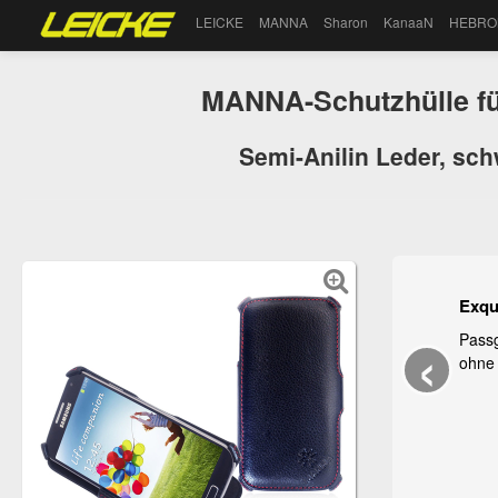
LEICKE
MANNA
Sharon
KanaaN
HEBRO
MANNA-Schutzhülle f
Semi-Anilin Leder, sch
Exqui
‹
Pass
ohne 