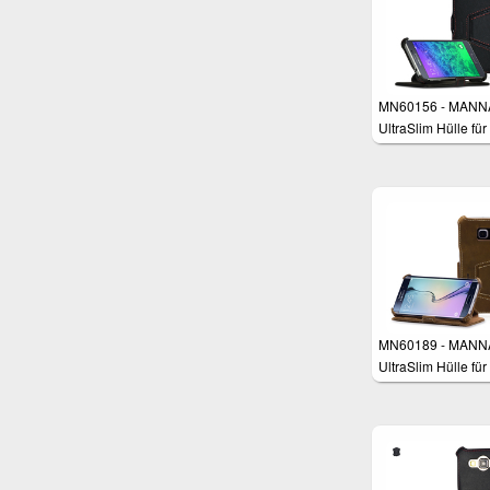
Aufstellbar, Nubuk
Leder Braun
MN60156 - MANN
UltraSlim Hülle für
Samsung Galaxy 
4.7"
MN60189 - MANN
UltraSlim Hülle für
Samsung Galaxy 
Edge