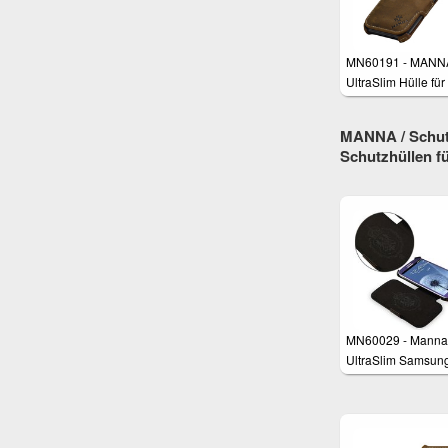
MN60191 - MANN
UltraSlim Hülle fü
One M9
MANNA / Schutz
Schutzhüllen 
MN60029 - Manna
UltraSlim Samsun
Galaxy S3 i9300
Schutzhülle aus e
Leder