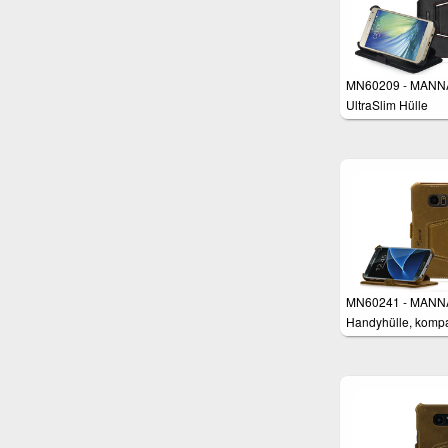
MN60209 - MANN
UltraSlim Hülle
Samsung Galaxy 
MN60241 - MANN
Handyhülle, kompa
mit Samsung Gala
Standfunktion,
Kreditkartenfach, 
Cover für Smartph
Leder Braun