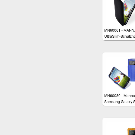
MN60061 - MANN
UltraSlim-Schutzhü
für Samsung Gala
aus feinstem
Nappaleder "Astan
MN60080 - Manna
Samsung Galaxy 
Schutzhülle