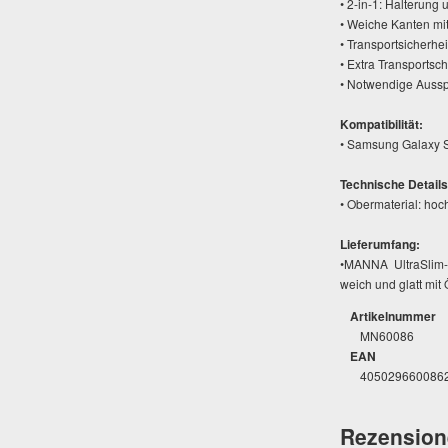
• 2-in-1: Halterung 
• Weiche Kanten mi
• Transportsicherhe
• Extra Transportsc
• Notwendige Aussp
Kompatibilität:
• Samsung Galaxy 
Technische Details
• Obermaterial: hoc
Lieferumfang:
•MANNA UltraSlim-
weich und glatt mit 
Artikelnummer
MN60086
EAN
405029660086
Rezension