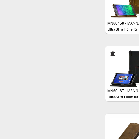
MN60158 - MANN
UltraSlim Hülle für
Samsung Galaxy 
4.7"
MN60167 - MANN
UltraSlim-Hülle fü
Xperia Z3, Z3+