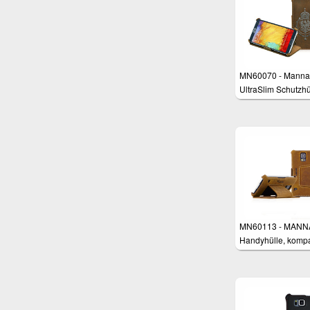
MN60070 - Manna
UltraSlim Schutzhü
für Samsung Gala
Note 3
MN60113 - MANN
Handyhülle, kompa
mit Samsung Gala
/ S5 NEO / S5 Duo
Cover Case Tasch
Schutzhülle für
Smartphones,