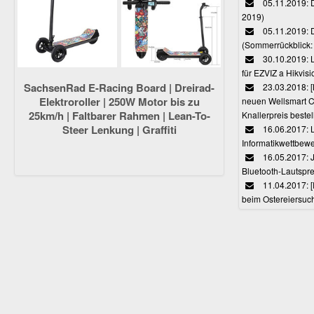
05.11.2019: D
2019)
05.11.2019: 
(Sommerrückblick: 
30.10.2019: L
für EZVIZ a Hikvi
SachsenRad E-Racing Board | Dreirad-
23.03.2018:
Elektroroller | 250W Motor bis zu
neuen Wellsmart C
25km/h | Faltbarer Rahmen | Lean-To-
Knallerpreis bestel
Steer Lenkung | Graffiti
16.06.2017: 
Informatikwettbewe
16.05.2017: J
Bluetooth-Lautspr
11.04.2017: 
beim Ostereiersuc