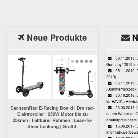
Neue Produkte
N
06.11.2019: L
Germany“ 2019 in
05.11.2019: D
2019)
05.11.2019: 
(Sommerrückblick: 
30.10.2019: L
für EZVIZ a Hikvi
SachsenRad E-Racing Board | Dreirad-
23.03.2018:
Elektroroller | 250W Motor bis zu
neuen Wellsmart C
25km/h | Faltbarer Rahmen | Lean-To-
Knallerpreis bestel
Steer Lenkung | Graffiti
16.06.2017: 
Informatikwettbewe