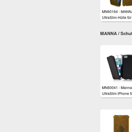
MN60164 - MANN
UltraSlim-Hülle fü
Xperia Z3, Z3+
MANNA / Schutz
MN60041 - Manna
UltraSlim iPhone 
iPhone 5s Schutzh
aus echtem Leder