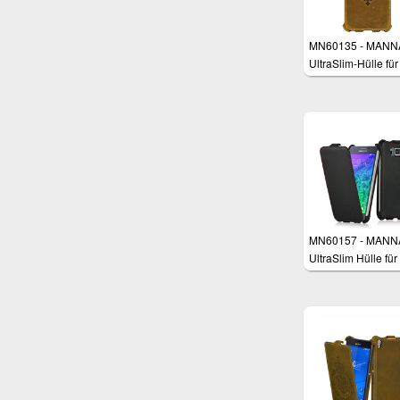
MN60135 - MANN
UltraSlim-Hülle für
iPhone 6 Plus mit 
Zoll
MN60157 - MANN
UltraSlim Hülle für
Samsung Galaxy 
4.7"