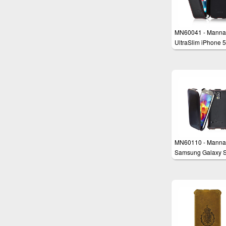
MN60041 - Manna
UltraSlim iPhone 
iPhone 5s Schutzh
aus echtem Leder
MN60110 - Manna
Samsung Galaxy 
Schutzhülle