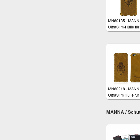
MN60135 - MANN
UltraSlim-Hülle für
iPhone 6 Plus mit 
Zoll
MN60218 - MANN
UltraSlim Hülle für
iPhone 6S (4,7 Zol
MANNA / Schutz