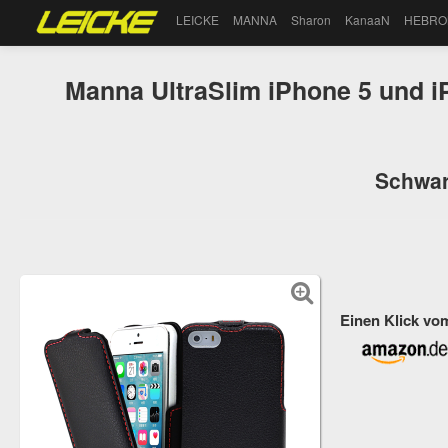
LEICKE
MANNA
Sharon
KanaaN
HEBRO
Manna UltraSlim iPhone 5 und i
Schwarz
Einen Klick vo