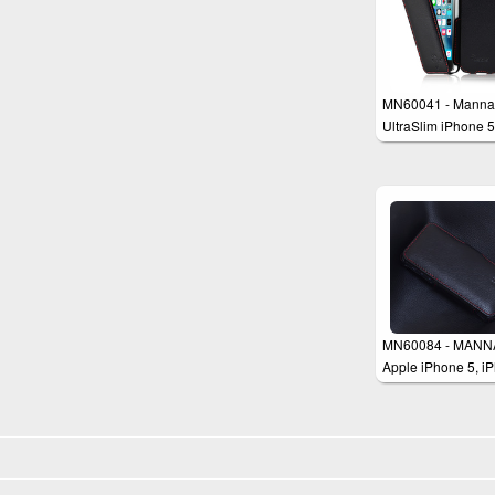
MN60041 - Manna
UltraSlim iPhone 
iPhone 5s Schutzh
aus echtem Leder
MN60084 - MANN
Apple iPhone 5, i
5s Schutzhülle