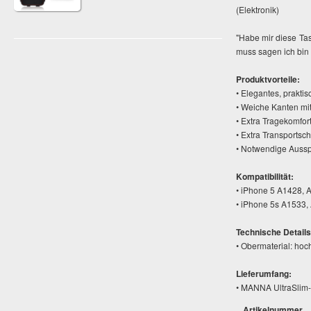
(Elektronik)
"Habe mir diese Ta
muss sagen ich bin v
Produktvorteile:
• Elegantes, prakti
• Weiche Kanten mi
• Extra Tragekomfo
• Extra Transportsc
• Notwendige Aussp
Kompatibilität:
• iPhone 5 A1428, 
• iPhone 5s A1533,
Technische Details
• Obermaterial: hoc
Lieferumfang:
• MANNA UltraSlim-i
Artikelnummer