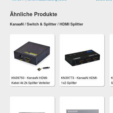
Ähnliche Produkte
KanaaN / Switch & Splitter / HDMI Splitter
KN39750 - KanaaN HDMI-
KN39773 - KanaaN HDMI-
K
Kabel 4k 2k Splitter Verteiler
1x2-Splitter
S
Y-Adapter 2160p Full UHD/
E
HD 1.4b 2-fach / 2-port
A