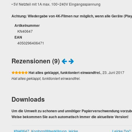
• 5V Netzteil mit 1A max. 100~240V Eingangsspannung
Achtung: Wiedergabe von 4K-Filmen nur möglich, wenn alle Geräte (Play
Artikelnummer
KN40647
EAN
4050296406471
Rezensionen (9)
Hat alles geklappt, funktioniert einwandfrei.
, 23. Juni 2017
Hat alles geklappt, funktioniert einwandfrei.
Downloads
Um die Umwelt zu schonen und unnötiger Papierverschwendung vorzubeu
Weise bekommen Sie auch automatisch immer die aktuellste Version!
KN40647_Konformitätserklärung_leicke
Leicke DoC