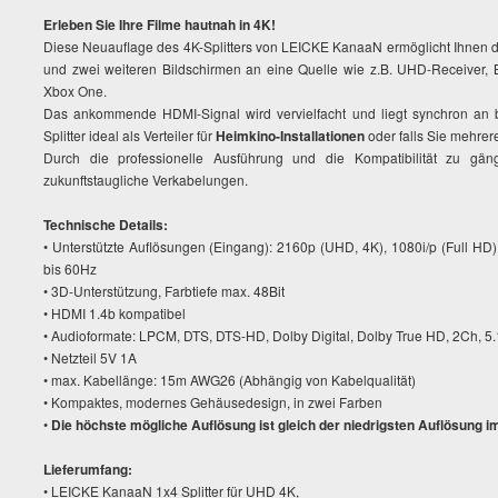
Erleben Sie Ihre Filme hautnah in 4K!
Diese Neuauflage des 4K-Splitters von LEICKE KanaaN ermöglicht Ihnen 
und zwei weiteren Bildschirmen an eine Quelle wie z.B. UHD-Receiver, 
Xbox One.
Das ankommende HDMI-Signal wird vervielfacht und liegt synchron an 
Splitter ideal als Verteiler für
Heimkino-Installationen
oder falls Sie mehre
Durch die professionelle Ausführung und die Kompatibilität zu gängi
zukunftstaugliche Verkabelungen.
Technische Details:
• Unterstützte Auflösungen (Eingang): 2160p (UHD, 4K), 1080i/p (Full HD
bis 60Hz
• 3D-Unterstützung, Farbtiefe max. 48Bit
• HDMI 1.4b kompatibel
• Audioformate: LPCM, DTS, DTS-HD, Dolby Digital, Dolby True HD, 2Ch, 5
• Netzteil 5V 1A
• max. Kabellänge: 15m AWG26 (Abhängig von Kabelqualität)
• Kompaktes, modernes Gehäusedesign, in zwei Farben
•
Die höchste mögliche Auflösung ist gleich der niedrigsten Auflösung i
Lieferumfang:
• LEICKE KanaaN 1x4 Splitter für UHD 4K,