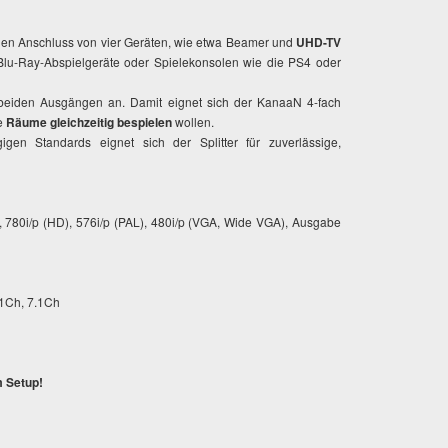
den Anschluss von vier Geräten, wie etwa Beamer und
UHD-TV
Blu-Ray-Abspielgeräte oder Spielekonsolen wie die PS4 oder
beiden Ausgängen an. Damit eignet sich der KanaaN 4-fach
re
Räume gleichzeitig bespielen
wollen.
gen Standards eignet sich der Splitter für zuverlässige,
), 780i/p (HD), 576i/p (PAL), 480i/p (VGA, Wide VGA), Ausgabe
.1Ch, 7.1Ch
m Setup!