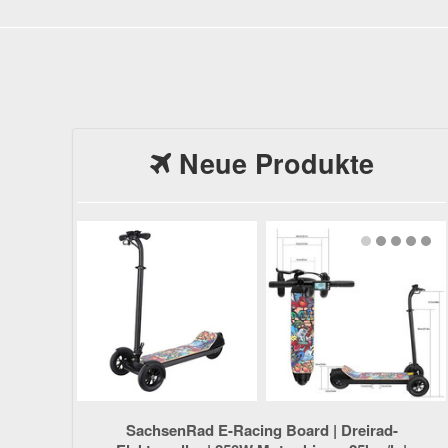
Neue Produkte
SachsenRad E-Racing Board | Dreirad-