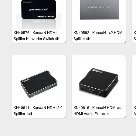
KN40576 - KanaaN HDMI
KN40592 - KanaaN 1x2 HDMI
K
Splitter Konverter Switch 4K
Splitter 4K
S
5x1 - 5x HDMI-Eingang auf 1x
HDMI Ausgänge
KN40611 - KanaaN HDMI 2.0
KN40616 - KanaaN HDMI auf
K
Splitter 1x4
HDMI Audio Extractor
A