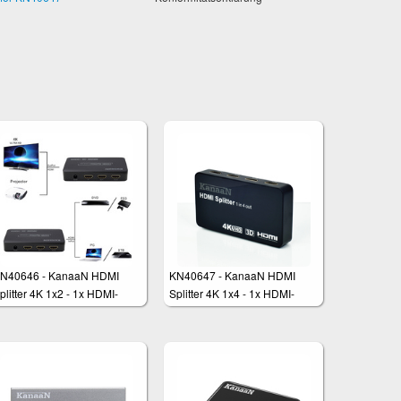
N40646 - KanaaN HDMI
KN40647 - KanaaN HDMI
plitter 4K 1x2 - 1x HDMI-
Splitter 4K 1x4 - 1x HDMI-
ingang auf 2x HDMI
Eingang auf 4x HDMI
usgänge
Ausgänge