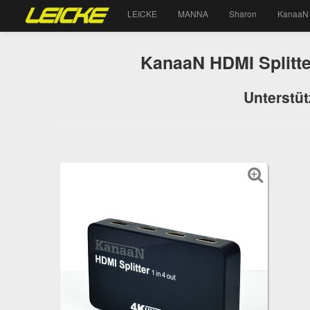
LEICKE
MANNA
Sharon
KanaaN
KanaaN HDMI Splitt
Unterstüt