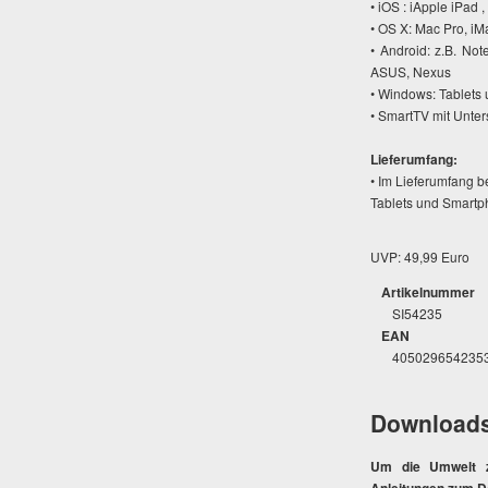
• iOS : iApple iPad ,
• OS X: Mac Pro, iM
• Android: z.B. No
ASUS, Nexus
• Windows: Tablets 
• SmartTV mit Unters
Lieferumfang:
• Im Lieferumfang be
Tablets und Smartph
UVP: 49,99 Euro
Artikelnummer
SI54235
EAN
405029654235
Download
Um die Umwelt zu