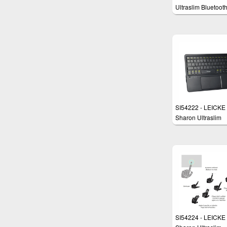
Ultraslim Bluetooth
Tastatur für Androi
SI54222 - LEICKE
Sharon Ultraslim
Bluetooth-Tastatur 
Samsung Tablets 
Smartphones mit
Android
SI54224 - LEICKE