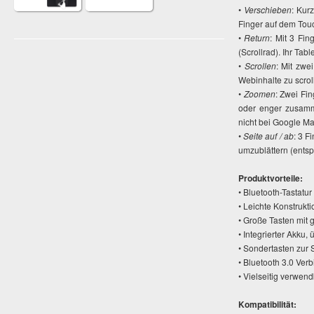
•
Verschieben
: Kur
Finger auf dem Tou
•
Return
: Mit 3 Fin
(Scrollrad). Ihr Tabl
•
Scrollen
: Mit zwe
Webinhalte zu scrol
•
Zoomen
: Zwei Fi
oder enger zusamme
nicht bei Google Ma
•
Seite auf / ab
: 3 F
umzublättern (ents
Produktvorteile:
• Bluetooth-Tastatu
• Leichte Konstruk
• Große Tasten mit 
• Integrierter Akku
• Sondertasten zur
• Bluetooth 3.0 Ver
• Vielseitig verwen
Kompatibilität: