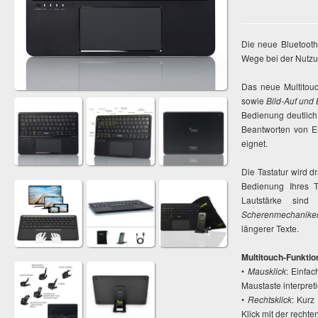
Die neue Bluetooth
Wege bei der Nutzu
Das neue Multitou
sowie
Bild-Auf und 
Bedienung deutlich
Beantworten von E-
eignet.
Die Tastatur wird d
Bedienung Ihres T
Lautstärke sind 
Scherenmechanike
längerer Texte.
Multitouch-Funktio
•
Mausklick
: Einfac
Maustaste interpreti
•
Rechtsklick
: Kurz
Klick mit der rechte