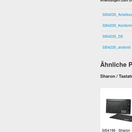
Anleitungen zum D
SI54235_Anleitu
SI54235_Konformi
SI54235_DE
SI54235_android
Ähnliche 
Sharon / Tastat
SI54196 - Sharon