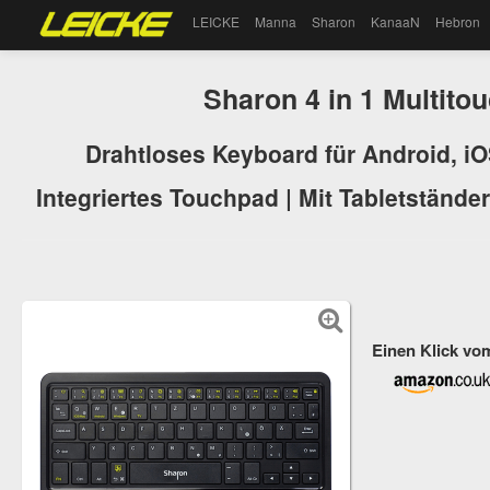
LEICKE
Manna
Sharon
KanaaN
Hebron
Sharon 4 in 1 Multitou
Drahtloses Keyboard für Android, iO
Integriertes Touchpad | Mit Tabletständ
Einen Klick vo