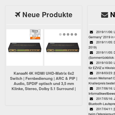
Neue Produkte
N
2019/11/06: L
Germany“ 2019 in
2019/11/05: D
2019)
2019/11/05: 
(Sommerrückblick: 
2019/10/30: L
für EZVIZ a Hikvi
KanaaN 4K HDMI UHD-Matrix 6x2
2018/03/23:
Switch | Fernbedienung | ARC & PIP |
neuen Wellsmart C
Audio, SPDIF optisch und 3,5 mm
Knallerpreis bestel
Klinke, Stereo, Dolby 5.1 Surround |
2017/06/16: 
Full HD, UHD, 4K, 4K*2K, HDMI 1.4
Informatikwettbewe
kompatibel
2017/05/16: J
Bluetooth-Lautspr
2017/04/11: 
beim Ostereiersuc