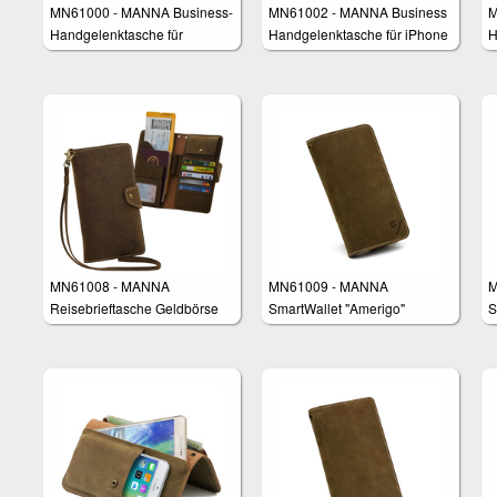
MN61000 - MANNA Business-
MN61002 - MANNA Business
M
Handgelenktasche für
Handgelenktasche für iPhone
H
Smartphones
6 und 6 Plus
S
S
MN61008 - MANNA
MN61009 - MANNA
M
Reisebrieftasche Geldbörse
SmartWallet "Amerigo"
S
Tasche für Smartphones z.B.
Samsung Galaxy S8, iPhone
8 Plus, Huawei P10 Plus,
Galaxy S6 Edge Plus