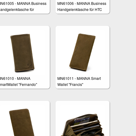
N61005 - MANNA Business
MN61006 - MANNA Business
andgelenktasche für
Handgelenktasche für HTC
amsung Galaxy S8, Galaxy
One M9
6 und S6 Edge
N61010 - MANNA
MN61011 - MANNA Smart
martWallet "Fernando"
Wallet "Francis"