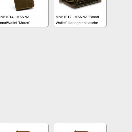
N61014 - MANNA
MN61017 - MANNA "Smart
martWallet "Marco"
Wallet" Handgelenktasche
isplaydiagonale bis 5,2"