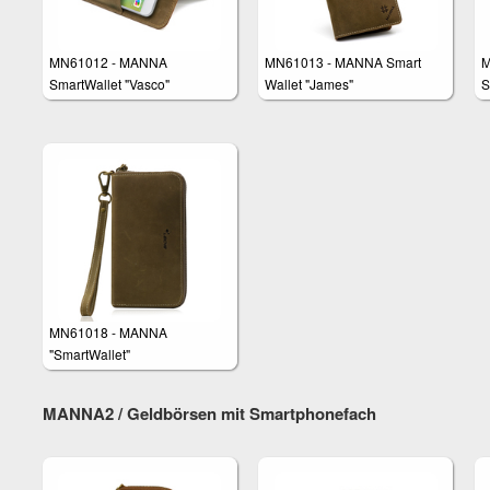
MN61012 - MANNA
MN61013 - MANNA Smart
M
SmartWallet "Vasco"
Wallet "James"
S
D
MN61018 - MANNA
"SmartWallet"
Handgelenktasche
MANNA2 / Geldbörsen mit Smartphonefach