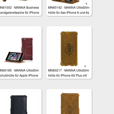
N61002 - MANNA Business
MN60142 - MANNA UltraSlim-
andgelenktasche für iPhone
Hülle für das iPhone 6 und 6s
 und 6 Plus
(4,7 Zoll)
N60185 - MANNA UltraSlim
MN60217 - MANNA UltraSlim
chutzhülle für Apple iPhone
Hülle für iPhone 6S Plus mit
 Plus (5,5 Zoll)
5,5 Zoll