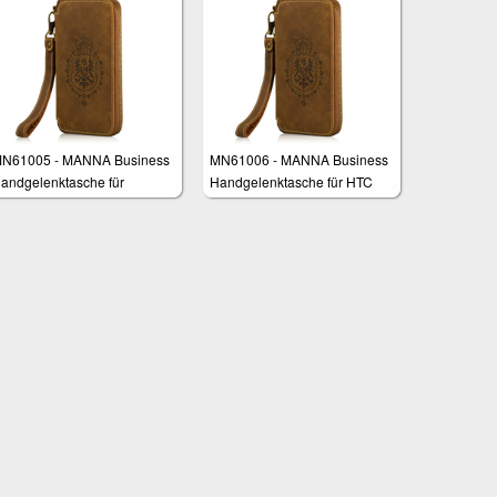
N61005 - MANNA Business
MN61006 - MANNA Business
andgelenktasche für
Handgelenktasche für HTC
amsung Galaxy S8, Galaxy
One M9
6 und S6 Edge