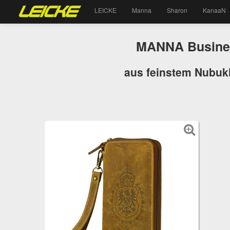
LEICKE
Manna
Sharon
KanaaN
MANNA Busines
aus feinstem Nubukl