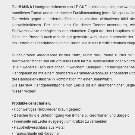
Die
MANNA
Handgelenkstasche von LEICKE ist eine elegante, hochwertig
handliches Format und durchdachter Funktionsumfang jeder Alltagssituatio
Die weich gegerbte Lederoberfläche aus feinstem
Nubukleder
fühlt si
Umwelteinflüssen. Der Inhalt, den Sie dieser Tasche anvertrauen, w
Reißverschlüsse
ermöglichen den einfachen Zugriff auf das Hauptfach f
Damit Ihr iPhone 6 auch wirklich gut geschützt wird, ist die Innenseite der
ein Lederblatt Smartphone und die Karten, die in das Kreditkartenfach ein
In der großen
Innentasche
ist viel Platz, selbst das iPhone 6 Plus mit
Kreditkartenfächer
und ein größeres Fach für z.b. Visitenkarten oder Notizz
ist ein weiteres Fach erreichbar, in welchem Kleingeld und häufiger benö
Handgelenk ist mit einem drehbaren
Karabinerverschluss
angebracht un
der Handgelenkstasche in Kombination mit einer Smartwatch.
Die MANNA Handgelenktasche von Leicke ist ein unentbehrlicher Begleit
missen wollen!
Produkteigenschaften:
• Hochwertiges Nubukleder, braun gegerbt
• 2 Fächer für die Unterbringung von iPhone 6, Kreditkarten und Bargeld
• Innenseite mit Leder ausgelegt, um Kratzer zu vermeiden
• Hauptreißverschluss aus Metall
• Trageschlaufe mit Karabiner