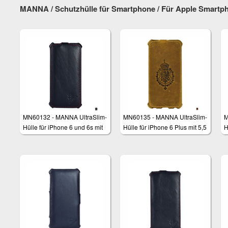
Samsung Galaxy S8, iPhone
MANNA / Schutzhülle für Smartphone / Für Apple Smartph
8 Plus, Huawei P10 Plus,
Galaxy S6 Edge Plus
MN60132 - MANNA UltraSlim-
MN60135 - MANNA UltraSlim-
M
Hülle für iPhone 6 und 6s mit
Hülle für iPhone 6 Plus mit 5,5
H
4,7 Zoll
Zoll