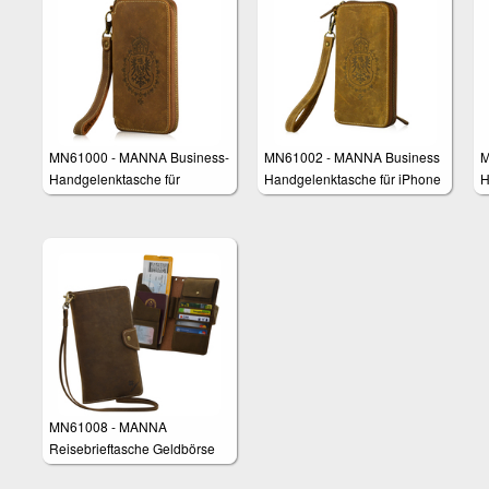
MN61000 - MANNA Business-
MN61002 - MANNA Business
M
Handgelenktasche für
Handgelenktasche für iPhone
H
Smartphones
6 und 6 Plus
S
S
MN61008 - MANNA
Reisebrieftasche Geldbörse
Tasche für Smartphones z.B.