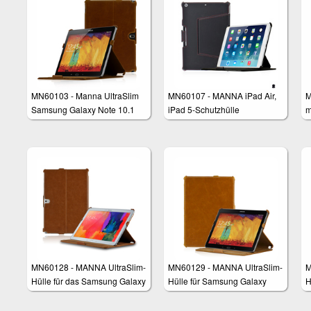
MN60103 - Manna UltraSlim
MN60107 - MANNA iPad Air,
M
Samsung Galaxy Note 10.1
iPad 5-Schutzhülle
m
Edition 2014 und Galaxy
TabPRO 10.1 Schutzhülle mit
CleverStrap & AutoSleep
MN60128 - MANNA UltraSlim-
MN60129 - MANNA UltraSlim-
M
Hülle für das Samsung Galaxy
Hülle für Samsung Galaxy
H
NotePRO und TabPRO 12.2
TabPRO 10.1
N