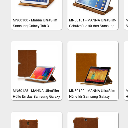
MN60100 - Manna UltraSlim
MN60101 - MANNA UltraSlim-
M
Samsung Galaxy Tab 3
Schutzhülle für das Samsung
S
Schutzhülle
Galaxy Tab 3 8.0
E
T
C
MN60128 - MANNA UltraSlim-
MN60129 - MANNA UltraSlim-
M
Hülle für das Samsung Galaxy
Hülle für Samsung Galaxy
H
NotePRO und TabPRO 12.2
TabPRO 10.1
N