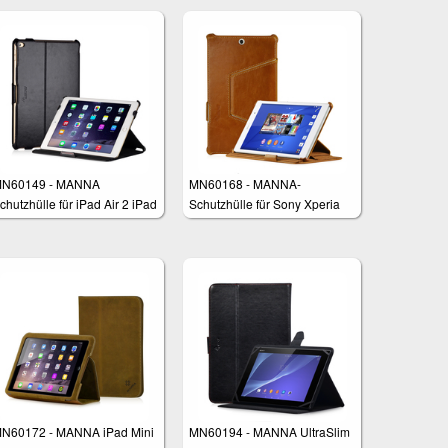
N60149 - MANNA
MN60168 - MANNA-
chutzhülle für iPad Air 2 iPad
Schutzhülle für Sony Xperia
Z3 Tablet Compact 8"
N60172 - MANNA iPad Mini
MN60194 - MANNA UltraSlim