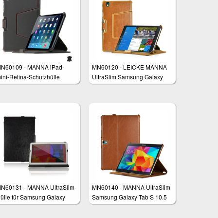
N60109 - MANNA iPad-
MN60120 - LEICKE MANNA
ini-Retina-Schutzhülle
UltraSlim Samsung Galaxy
TabPRO 8.4 Case Cover
N60131 - MANNA UltraSlim-
MN60140 - MANNA UltraSlim
ülle für Samsung Galaxy
Samsung Galaxy Tab S 10.5
otePRO und TabPRO 12.2
(SM-T805) Schutzhülle mit
CleverStrap