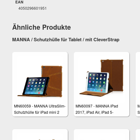
EAN
4050296601951
Ähnliche Produkte
MANNA / Schutzhülle für Tablet / mit CleverStrap
MN60059 - MANNA UltraSlim-
MN60097 - MANNA iPad
M
Schutzhülle für iPad mini 2
2017, iPad Air, iPad 5-
S
und 3, CleverStrap, PU-Leder,
Schutzhülle mit CleverStrap
S
Western