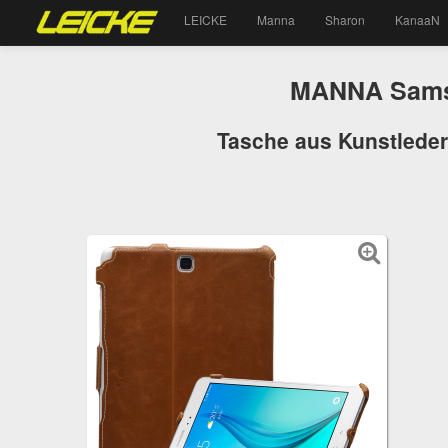
LEICKE
Manna
Sharon
KanaaN
MANNA Samsu
Tasche aus Kunstleder, 