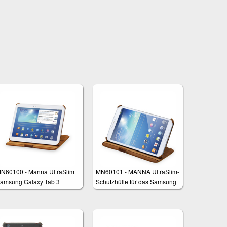
N60100 - Manna UltraSlim
MN60101 - MANNA UltraSlim-
amsung Galaxy Tab 3
Schutzhülle für das Samsung
chutzhülle
Galaxy Tab 3 8.0