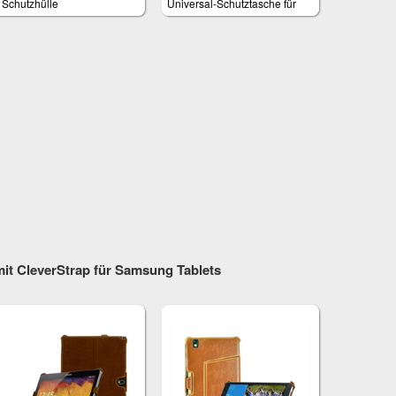
 Schutzhülle
Universal-Schutztasche für
Tablets von 8 bis 10 Zoll
mit CleverStrap für Samsung Tablets