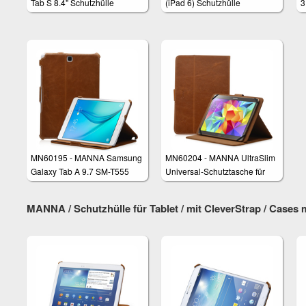
Tab S 8.4" Schutzhülle
(iPad 6) Schutzhülle
3
MN60195 - MANNA Samsung
MN60204 - MANNA UltraSlim
Galaxy Tab A 9.7 SM-T555
Universal-Schutztasche für
Schutzhülle
Tablets mit 8 bis 10 Zoll
Displaydiagonale
MANNA / Schutzhülle für Tablet / mit CleverStrap / Cases 