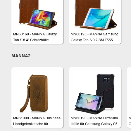
MN60169 - MANNA Galaxy
MN60195 - MANNA Samsung
Tab S 8.4" Schutzhülle
Galaxy Tab A 9.7 SM-T555
Schutzhülle
MANNA2
MN61000 - MANNA Business-
MN60190 - MANNA UltraSlim
M
Handgelenktasche für
Hülle für Samsung Galaxy S6
G
Smartphones
Edge
S