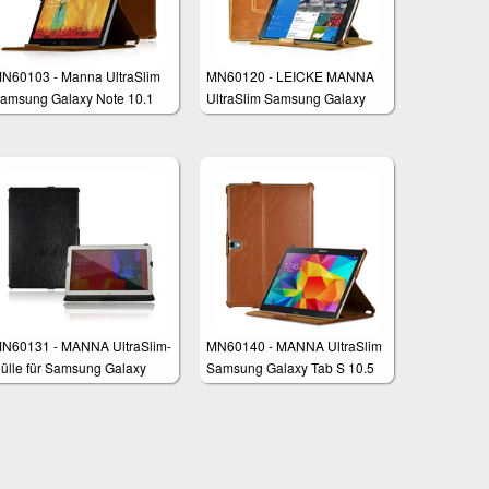
N60103 - Manna UltraSlim
MN60120 - LEICKE MANNA
amsung Galaxy Note 10.1
UltraSlim Samsung Galaxy
dition 2014 und Galaxy
TabPRO 8.4 Case Cover
abPRO 10.1 Schutzhülle mit
leverStrap & AutoSleep
N60131 - MANNA UltraSlim-
MN60140 - MANNA UltraSlim
ülle für Samsung Galaxy
Samsung Galaxy Tab S 10.5
otePRO und TabPRO 12.2
(SM-T805) Schutzhülle mit
CleverStrap