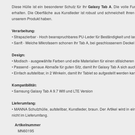
Diese Hülle ist ein besonderer Schutz für Ihr
Galaxy Tab A
. Die volle F
erhalten. Die Oberfläche aus Kunstleder ist robust und schmeichelt Ih
unserem Produkt haben.
Verarbeitung:
• Strapazierbar - Hoch beanspruchbares PU-Leder für Beständigkeit und l
• Sanft - Weiche Mikrofasern schonen Ihr Tab A, bei geschlossenem Deckel
Design:
• Modisch - ausgewählte Farben und edle Materialien für einen stilsicheren A
• Passend - genaue Abmaße für guten Sitz, damit Ihr Galaxy Tab A sich auch 
• Einfach aufstellbar, in 2 Winkeln, damit Ihr Tablet so aufgestellt werden k
Kompatibilität:
• Samsung Galaxy Tab A 9.7 Wifi und LTE Version
Lieferumfang:
• MANNA Schutzhülle, aufstellbar, Kunstleder, braun. Der Artikel wird in ei
nicht im Lieferumfang.
Artikelnummer
MN60195