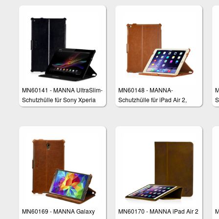
MN60141 - MANNA UltraSlim-
MN60148 - MANNA-
M
Schutzhülle für Sony Xperia
Schutzhülle für iPad Air 2,
S
Z2 Tablet - aufstellbar, mit
iPad 6
6
CleverStrap
MN60169 - MANNA Galaxy
MN60170 - MANNA iPad Air 2
M