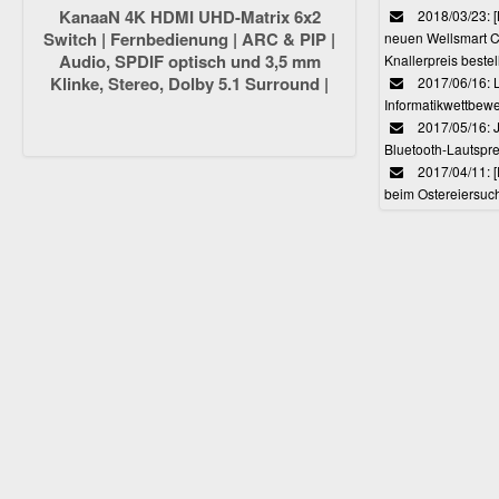
KanaaN 4K HDMI UHD-Matrix 6x2
2018/03/23:
Switch | Fernbedienung | ARC & PIP |
neuen Wellsmart C
Audio, SPDIF optisch und 3,5 mm
Knallerpreis bestel
Klinke, Stereo, Dolby 5.1 Surround |
2017/06/16: 
Full HD, UHD, 4K, 4K*2K, HDMI 1.4
Informatikwettbewe
kompatibel
2017/05/16: J
Bluetooth-Lautspr
2017/04/11: 
beim Ostereiersuc