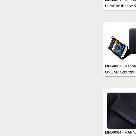
UltraSlim iPhone 5
iPhone 5s Schutzh
mit Standfunktion
MN60067 - Manna
ONE M7 Schutzhül
MN60084 - MANN