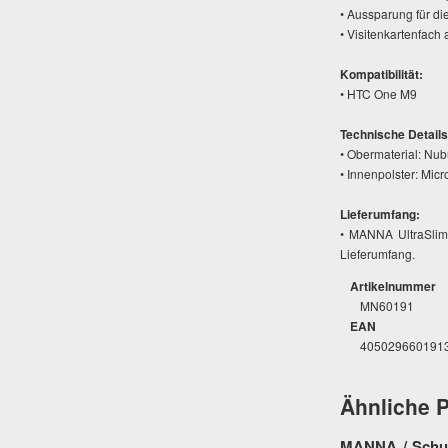
• Aussparung für d
• Visitenkartenfach
Kompatibilität:
• HTC One M9
Technische Details
• Obermaterial: Nub
• Innenpolster: Micr
Lieferumfang:
• MANNA UltraSlim
Lieferumfang.
Artikelnummer
MN60191
EAN
405029660191
Ähnliche 
MANNA / Schutz