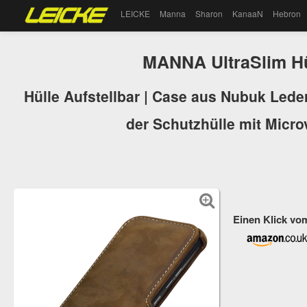
LEICKE
Manna
Sharon
KanaaN
Hebron
MANNA UltraSlim Hü
Hülle Aufstellbar | Case aus Nubuk Leder
der Schutzhülle mit Microv
Einen Klick vo