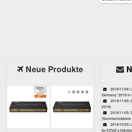
One M9
Neue Produkte
N
2019/11/06: L
Germany“ 2019 in
2019/11/05: D
2019)
2019/11/05: 
(Sommerrückblick: 
2019/10/30: L
für EZVIZ a Hikvi