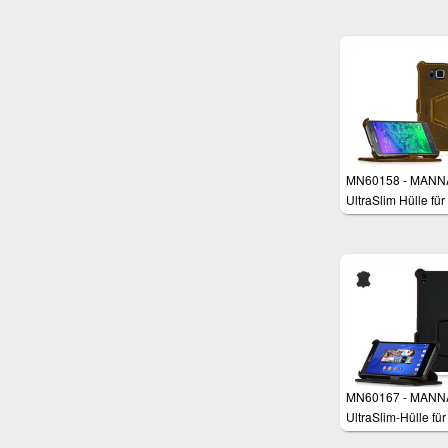
iPhone 6 Plus (5,5 
MN60158 - MANN
UltraSlim Hülle für
Samsung Galaxy 
4.7"
MN60167 - MANN
UltraSlim-Hülle fü
Xperia Z3, Z3+