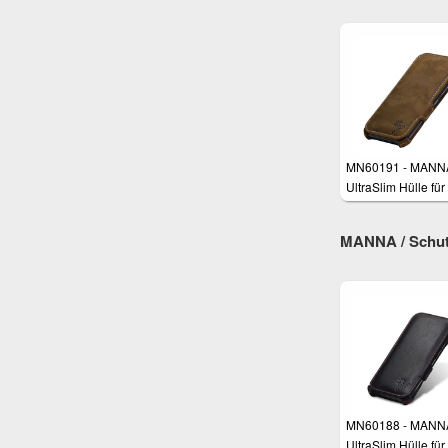
MN60191 - MANN
UltraSlim Hülle fü
One M9
MANNA / Schut
MN60188 - MANN
UltraSlim Hülle fü