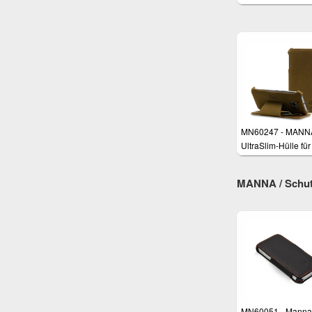
für HTC One M8
MN60247 - MANN
UltraSlim-Hülle fü
10 (One M10)
MANNA / Schutz
MN60051 - Manna