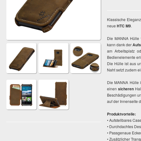
Klassische Eleganz
neue
HTC M9
.
Die MANNA Hülle v
kann dank der
Aufs
am Arbeitsplatz 
Bedienelemente erl
Die Hülle ist aus 
Naht setzt zudem ei
Die MANNA Hülle i
einen
sicheren
Halt
Beschädigungen und 
auf der Innenseite d
Produktvorteile:
• Aufstellbares Cas
• Durchdachtes De
• Passgenaue Ecken
• Zusätzlicher Tran