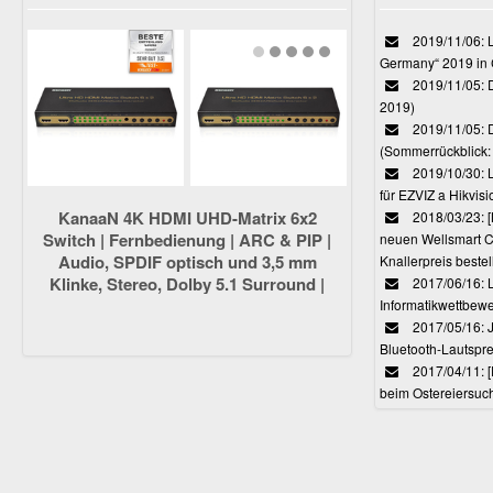
2019/11/06: L
Germany“ 2019 in
2019/11/05: D
2019)
2019/11/05: 
(Sommerrückblick: 
2019/10/30: L
für EZVIZ a Hikvi
KanaaN 4K HDMI UHD-Matrix 6x2
2018/03/23:
Switch | Fernbedienung | ARC & PIP |
neuen Wellsmart C
Audio, SPDIF optisch und 3,5 mm
Knallerpreis bestel
Klinke, Stereo, Dolby 5.1 Surround |
2017/06/16: 
Full HD, UHD, 4K, 4K*2K, HDMI 1.4
Informatikwettbewe
kompatibel
2017/05/16: J
Bluetooth-Lautspr
2017/04/11: 
beim Ostereiersuc