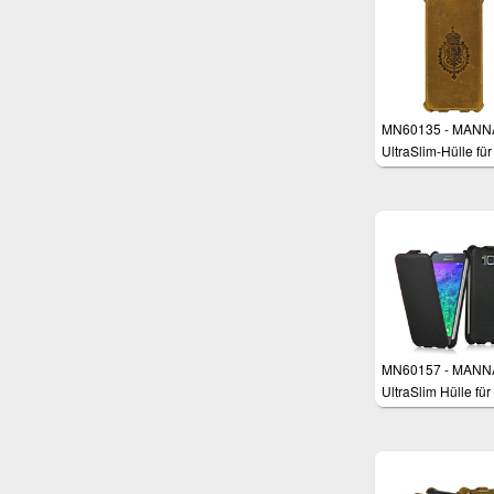
MN60135 - MANN
UltraSlim-Hülle für
iPhone 6 Plus mit 
Zoll
MN60157 - MANN
UltraSlim Hülle für
Samsung Galaxy 
4.7"