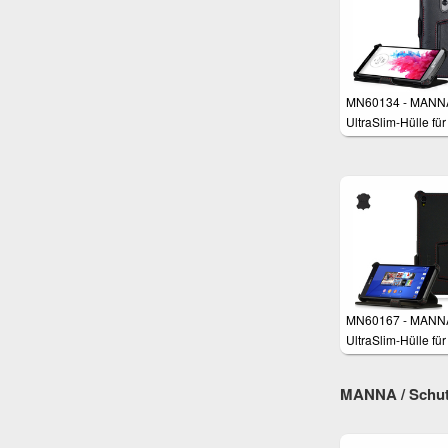
MN60134 - MANN
UltraSlim-Hülle für
LG G3
MN60167 - MANN
UltraSlim-Hülle fü
Xperia Z3, Z3+
MANNA / Schutz