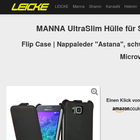
LEICKE
Manna
Sharon
KanaaN
Hebron
MANNA UltraSlim Hülle für
Flip Case | Nappaleder "Astana", schw
Microv
Einen Klick vo