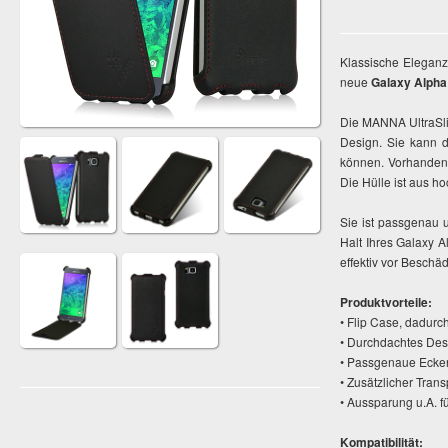
Klassische Eleganz
neue
Galaxy Alpha
Die MANNA UltraSli
Design. Sie kann 
können. Vorhande
Die Hülle ist aus h
Sie ist passgenau 
Halt Ihres Galaxy A
effektiv vor Beschä
Produktvorteile:
• Flip Case, dadurc
• Durchdachtes De
• Passgenaue Ecken
• Zusätzlicher Tran
• Aussparung u.A. f
Kompatibilität: