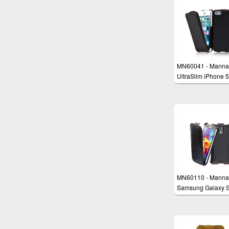
MN60041 - Manna
UltraSlim iPhone 
iPhone 5s Schutzh
aus echtem Leder
MN60110 - Manna
Samsung Galaxy 
Schutzhülle