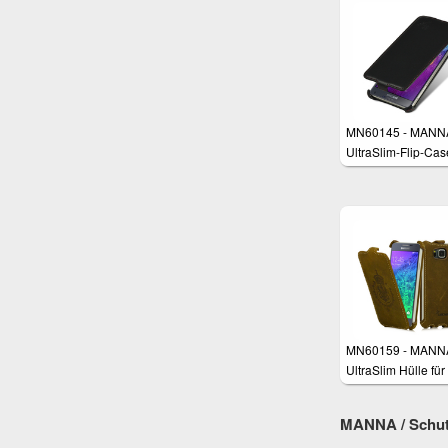
MN60145 - MANN
UltraSlim-Flip-Cas
Samsung Galaxy N
MN60159 - MANN
UltraSlim Hülle für
Samsung Galaxy 
4.7"
MANNA / Schutz