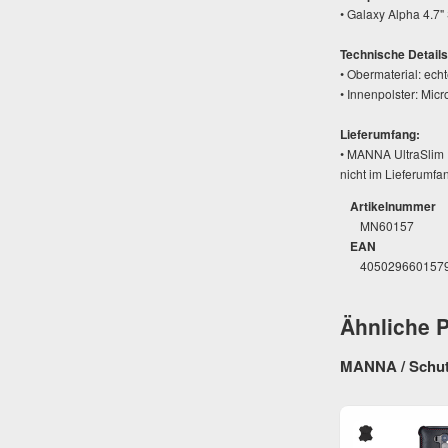
• Galaxy Alpha 4.7
Technische Details
• Obermaterial: ech
• Innenpolster: Micro
Lieferumfang:
• MANNA UltraSlim F
nicht im Lieferumfa
Artikelnummer
MN60157
EAN
405029660157
Ähnliche 
MANNA / Schut