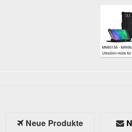
MN60156 - MANN
UltraSlim Hülle für
Samsung Galaxy 
4.7"
Neue Produkte
N