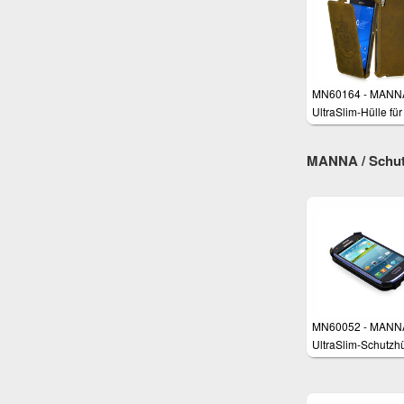
MN60164 - MANN
UltraSlim-Hülle fü
Xperia Z3, Z3+
MANNA / Schutz
MN60052 - MANN
UltraSlim-Schutzhü
für Samsung Galaxy
mini i8190