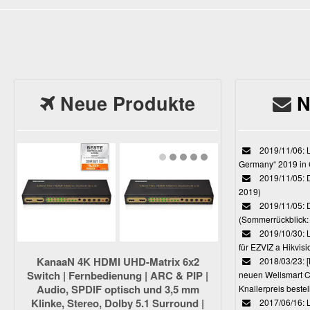
Neue Produkte
N
2019/11/06: L
Germany“ 2019 in
2019/11/05: D
2019)
2019/11/05: 
(Sommerrückblick: 
2019/10/30: L
für EZVIZ a Hikvi
KanaaN 4K HDMI UHD-Matrix 6x2
2018/03/23:
Switch | Fernbedienung | ARC & PIP |
neuen Wellsmart C
Audio, SPDIF optisch und 3,5 mm
Knallerpreis bestel
Klinke, Stereo, Dolby 5.1 Surround |
2017/06/16: 