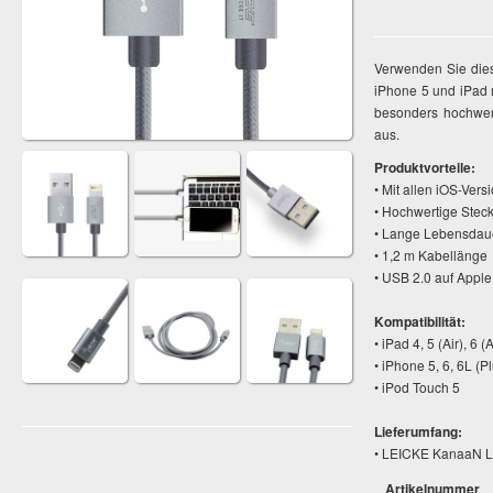
Verwenden Sie di
iPhone 5 und iPad 
besonders hochwert
aus.
Produktvorteile:
• Mit allen iOS-Vers
• Hochwertige Stec
• Lange Lebensdau
• 1,2 m Kabellänge
• USB 2.0 auf Apple
Kompatibilität:
• iPad 4, 5 (Air), 6 (
• iPhone 5, 6, 6L (Pl
• iPod Touch 5
Lieferumfang:
• LEICKE KanaaN Li
Artikelnummer