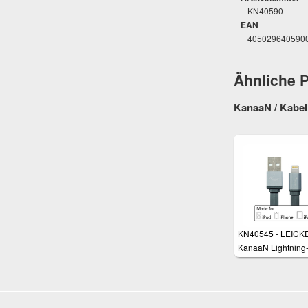
KN40590
EAN
405029640590
Ähnliche 
KanaaN / Kabel 
KN40545 - LEICK
KanaaN Lightning
Kabel 1,8 m für iPa
mini und iPhone, M
zertifiziert durch A