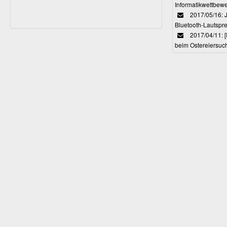
Full HD, UHD, 4K, 4K*2K, HDMI 1.4
Informatikwettbewe
kompatibel
2017/05/16: J
Bluetooth-Lautspr
2017/04/11: 
beim Ostereiersuc