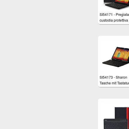
SI54171 - Pregiata
custodia protettiva
Samsung Galaxy 
10.1 Edizione 201
Galaxy Tab Pro 10
Tastiera Bluetooth
estremamente sotti
rimovibile - Layout
QWERTZ Tedesco
SI54173 - Sharon
Tasche mit Tastatur
Galaxy Note 10.1
Edition 2014 und
Galaxy TabPRO 10