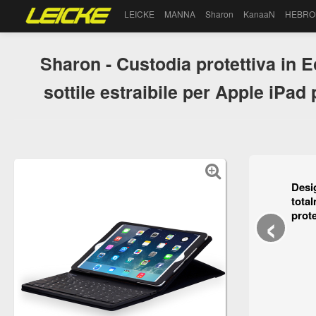
LEICKE
MANNA
Sharon
KanaaN
HEBRO
Sharon - Custodia protettiva in E
sottile estraibile per Apple iPad 
Des
tota
‹
prot