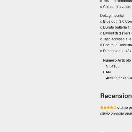
o Tastiera Bluetooth
o Chiusure a velcro 
Dettagli tecnici
o Bluetooth 3.0 Com
o Durata batteria fi
o Layout di tastier
o Tasti accesso alle
o EcoPelle Robusta 
o Dimensioni (LxA
Numero Articolo
SI54168
EAN
405029654168
Recension
ottimo pr
ottimo prodotto qua