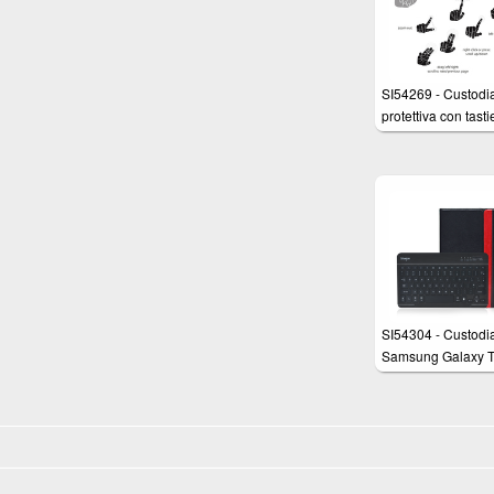
integrata con funz
di protezione e su
SI54269 - Custodi
protettiva con tasti
Bluetooth con tou
integrato per Sony
Xperia Z4 10.1"
SI54304 - Custodi
Samsung Galaxy 
S2 9.7 con Tastier
Bluetooth removibi
tasti retroilluminati 
Layout QWERTY
(Inglese)