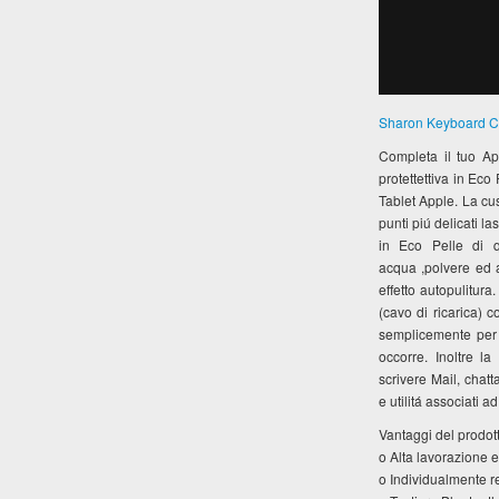
Sharon Keyboard C
Completa il tuo Ap
protettettiva in Eco
Tablet Apple. La cus
punti piú delicati l
in Eco Pelle di 
acqua ,polvere ed al
effetto autopulitura
(cavo di ricarica) c
semplicemente per 
occorre. Inoltre l
scrivere Mail, chat
e utilitá associati a
Vantaggi del prodot
o Alta lavorazione e
o Individualmente r