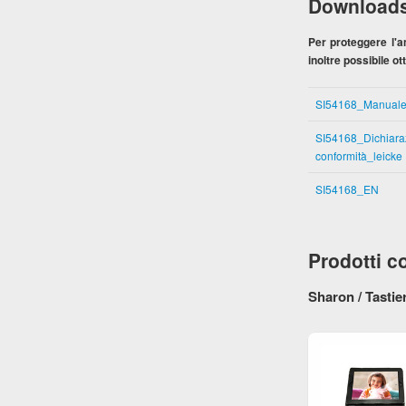
Download
Per proteggere l'am
inoltre possibile o
SI54168_Manuale
SI54168_Dichiara
conformità_leicke
SI54168_EN
Prodotti co
Sharon / Tastie