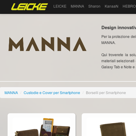
LEICKE
MANNA
Sharon
KanaaN
HEBRO
Design innovativ
Per la protezione dei
MANNA.
Qui troverete la so
materiali selezionati
Galaxy Tab e Note e 
MANNA
/
Custodie e Cover per Smartphone
/
Borselli per Smartphone