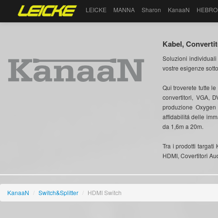
LEICKE
MANNA
Sharon
KanaaN
HEBRO
Kabel, Convertit
Soluzioni individuali
vostre esigenze sott
Qui troverete tutte le
convertitori, VGA, 
produzione Oxygen 
affidabilitá delle im
da 1,6m a 20m.
Tra i prodotti targat
HDMI, Covertitori Aud
KanaaN
/
Switch&Splitter
/
HDMI Switch