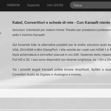
HEBRON
Supporto
info LEICKE
Kabel, Convertitori e schede di rete - Con KanaaN niente
Soluzioni individuali per sistemi Home Theater per prestazioni professiona
sotto il marchio KanaaN.
Qui troverete tutte le alternative possibili per le vostre soluzioni quali a
VGA, DVI,HDMI e Mini DiplayPort. l´alta velicitá dei nostri cavi HDMI 1
tripla schermatura e connettori placcati in oro 24K. Godendo della massim
Full HD e 3D. I cavi sono disponibili con diverse lunghezze, da 1,6m a 2
Tra i prodotti targati KanaaN potete trovare Amplificati, Splitter e d
Covertitori Audio da Digitale in Analogico e inverso.