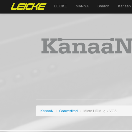
LEICKE
MANNA
Sharon
KanaaN
KanaaN
/
Convertitori
/
Micro HDMI <-> VGA