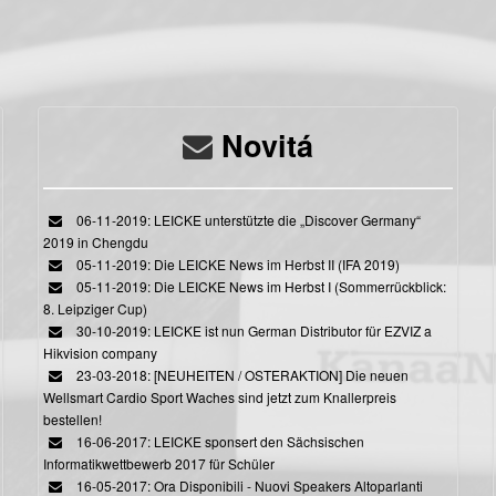
Novitá
06-11-2019: LEICKE unterstützte die „Discover Germany“
2019 in Chengdu
05-11-2019: Die LEICKE News im Herbst II (IFA 2019)
05-11-2019: Die LEICKE News im Herbst I (Sommerrückblick:
8. Leipziger Cup)
30-10-2019: LEICKE ist nun German Distributor für EZVIZ a
Hikvision company
23-03-2018: [NEUHEITEN / OSTERAKTION] Die neuen
Wellsmart Cardio Sport Waches sind jetzt zum Knallerpreis
bestellen!
16-06-2017: LEICKE sponsert den Sächsischen
Informatikwettbewerb 2017 für Schüler
16-05-2017: Ora Disponibili - Nuovi Speakers Altoparlanti