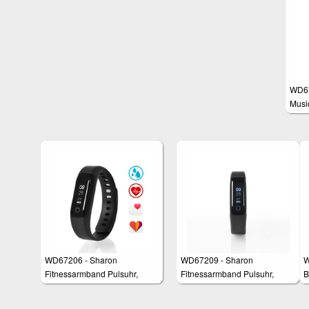
Werte
w
WD67
Musi
WD67206 - Sharon
WD67209 - Sharon
W
Fitnessarmband Pulsuhr,
Fitnessarmband Pulsuhr,
B
Schrittzähler und
Schrittzähler und
M
Schlaftracker, Weckfunktion,
Schlaftracker, Weckfunktion,