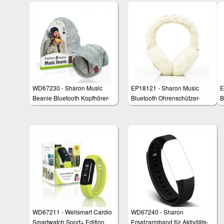
Saunafest und Wasserdicht
Saunafest und Wasserdicht
(IP68), Smartphone
(IP68), Smartphone
kompatibel für iOS und
kompatibel für iOS und
Android, Apple Health und
Android, Apple Health und
Google Fit Unterstützung
Google Fit Unterstützung
WD67230 - Sharon Music
EP18121 - Sharon Music
E
Beanie Bluetooth Kopfhörer-
Bluetooth Ohrenschützer-
B
Mütze mit zartem Zopfmuster
Kopfhörer
K
Cremeweiß/Cognacbraun
WD67211 - Wellsmart Cardio
WD67240 - Sharon
Smartwatch Sport+ Edition
Ersatzarmband für Aktivitäts-