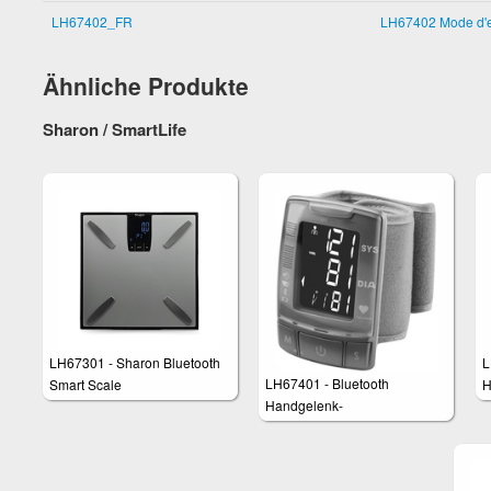
LH67402_FR
LH67402 Mode d'
Ähnliche Produkte
Sharon / SmartLife
LH67301 - Sharon Bluetooth
L
LH67401 - Bluetooth
Smart Scale
H
Handgelenk-
Körperanalysewaage für
B
Blutdruckmessgerät,WHO-
Gewicht, Körperfett,
A
Indikator, MEDM APP
Wasseranteil, Muskelanteil,
D
Kompatible
Knochenmasse und BMI
A