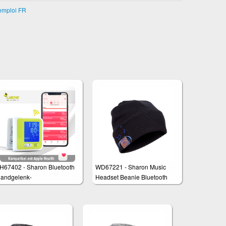
emploi FR
H67402 - Sharon Bluetooth
WD67221 - Sharon Music
andgelenk-
Headset Beanie Bluetooth
lutdruckmessgerät mit Akku,
rrhythmieanzeige,
atentransfer zu SwissMed
pp und Apple Health, BLE,