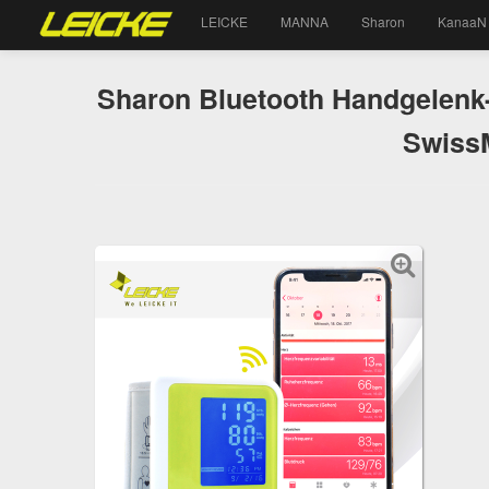
LEICKE
MANNA
Sharon
KanaaN
Sharon Bluetooth Handgelenk-
SwissM