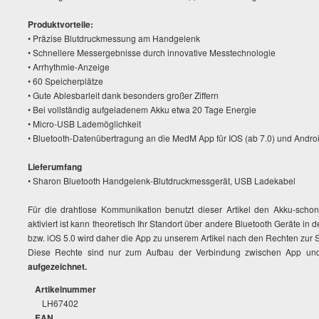
Produktvorteile:
• Präzise Blutdruckmessung am Handgelenk
• Schnellere Messergebnisse durch innovative Messtechnologie
• Arrhythmie-Anzeige
• 60 Speicherplätze
• Gute Ablesbarleit dank besonders großer Ziffern
• Bei vollständig aufgeladenem Akku etwa 20 Tage Energie
• Micro-USB Lademöglichkeit
• Bluetooth-Datenübertragung an die MedM App für IOS (ab 7.0) und Androi
Lieferumfang
• Sharon Bluetooth Handgelenk-Blutdruckmessgerät, USB Ladekabel
Für die drahtlose Kommunikation benutzt dieser Artikel den Akku-sch
aktiviert ist kann theoretisch Ihr Standort über andere Bluetooth Geräte 
bzw. iOS 5.0 wird daher die App zu unserem Artikel nach den Rechten zu
Diese Rechte sind nur zum Aufbau der Verbindung zwischen App und
aufgezeichnet.
Artikelnummer
LH67402
EAN