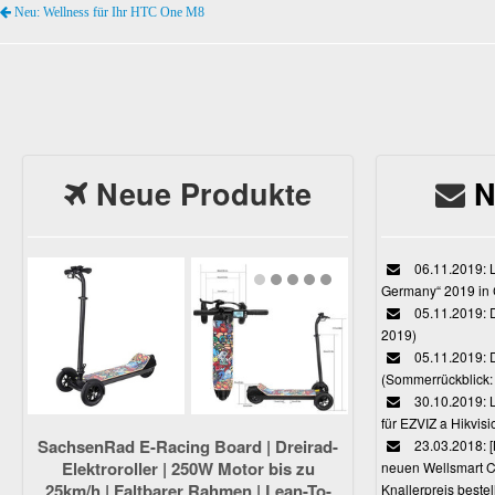
Neu: Wellness für Ihr HTC One M8
Neue Produkte
N
06.11.2019: L
Germany“ 2019 in
05.11.2019: D
2019)
05.11.2019: 
(Sommerrückblick: 
30.10.2019: L
für EZVIZ a Hikvi
SachsenRad E-Racing Board | Dreirad-
23.03.2018:
Elektroroller | 250W Motor bis zu
neuen Wellsmart C
25km/h | Faltbarer Rahmen | Lean-To-
Knallerpreis bestel