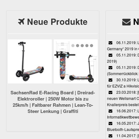
Neue Produkte
N
06.11.2019: L
Germany“ 2019 in
05.11.2019: D
2019)
05.11.2019: 
(Sommerrückblick: 
30.10.2019: L
für EZVIZ a Hikvi
SachsenRad E-Racing Board | Dreirad-
23.03.2018:
Elektroroller | 250W Motor bis zu
neuen Wellsmart C
25km/h | Faltbarer Rahmen | Lean-To-
Knallerpreis bestel
Steer Lenkung | Graffiti
16.06.2017: 
Informatikwettbewe
16.05.2017: J
Bluetooth-Lautspr
11.04.2017: 