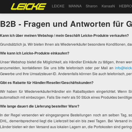
LEICKE
MANNA
Sharon
KanaaN
HEBRO
B2B - Fragen und Antworten für 
Kann ich über meinen Webshop / mein Geschäft Leicke-Produkte verkaufen?
Grundsätzlich ja. Wir bieten Ihnen als Wiederverkäufer besondere Konditionen, da
Wie kann ich Leicke-Produkte einkaufen?
Unser Webshop bietet die Möglichkeit, als Händler Einkäufe zu tätigen, Ihnen w
anzumelden, kontaktieren Sie uns bitte telefonisch oder per Mail an
info@leic
Gewerbe und Ihre Umsatzsteuer-ID. Anderenfalls können Sie auch telefonisch, per 
Gibt es Rabatte für Händler/Reseller/Geschäftskunden?
Wir haben für Wiederverkäufer/Händler ein Rabattsystem eingerichtet. Wenn 
automatisch mit einbezogen. Falls Sie mehr als 50 Stück eines Produktes benötigen
Wie lange dauert die Lieferung bestellter Ware?
In der Regel versenden wir eingegangene Bestellungen noch am selben Tag, sofe
DHL, dementsprechend liegt die Lieferzeit bei ein bis zwei Tagen. Bei Versand i
Länder bieten wir den Versand aus lokalen Lagern an, die Portokosten sind geringe