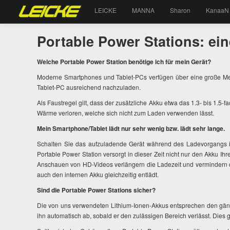
LEICKE
MANNA
Sharon
KanaaN
Portable Power Stations: ein
Welche Portable Power Station benötige ich für mein Gerät?
Moderne Smartphones und Tablet-PCs verfügen über eine große Meng
Tablet-PC ausreichend nachzuladen.
Als Faustregel gilt, dass der zusätzliche Akku etwa das 1.3- bis 1.5
Wärme verloren, welche sich nicht zum Laden verwenden lässt.
Mein Smartphone/Tablet lädt nur sehr wenig bzw. lädt sehr lange.
Schalten Sie das aufzuladende Gerät während des Ladevorgangs i
Portable Power Station versorgt in dieser Zeit nicht nur den Akku 
Anschauen von HD-Videos verlängern die Ladezeit und vermindern de
auch den internen Akku gleichzeitig entlädt.
Sind die Portable Power Stations sicher?
Die von uns verwendeten Lithium-Ionen-Akkus entsprechen den gängi
ihn automatisch ab, sobald er den zulässigen Bereich verlässt. Dies g