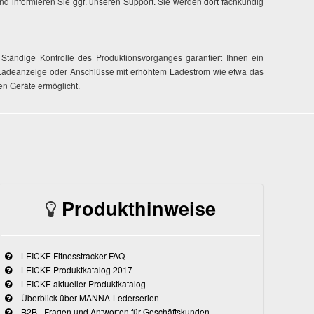
d informieren Sie ggf. unseren Support. Sie werden dort fachkundig
. Ständige Kontrolle des Produktionsvorganges garantiert Ihnen ein
ne Ladeanzeige oder Anschlüsse mit erhöhtem Ladestrom wie etwa das
en Geräte ermöglicht.
Produkthinweise
LEICKE Fitnesstracker FAQ
LEICKE Produktkatalog 2017
LEICKE aktueller Produktkatalog
Überblick über MANNA-Lederserien
B2B - Fragen und Antworten für Geschäftskunden