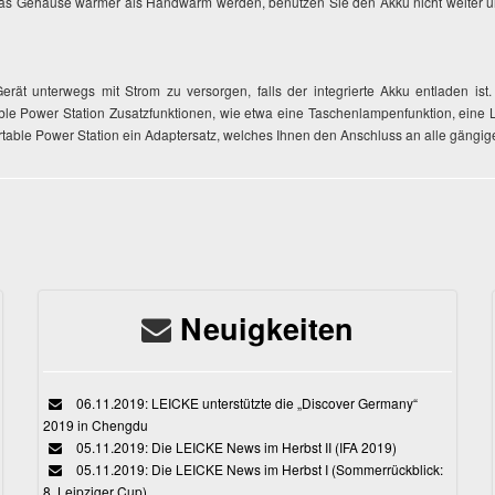
das Gehäuse wärmer als Handwarm werden, benutzen Sie den Akku nicht weiter un
Gerät unterwegs mit Strom zu versorgen, falls der integrierte Akku entladen ist
table Power Station Zusatzfunktionen, wie etwa eine Taschenlampenfunktion, ei
 Portable Power Station ein Adaptersatz, welches Ihnen den Anschluss an alle gängig
Neuigkeiten
06.11.2019: LEICKE unterstützte die „Discover Germany“
2019 in Chengdu
05.11.2019: Die LEICKE News im Herbst II (IFA 2019)
05.11.2019: Die LEICKE News im Herbst I (Sommerrückblick:
8. Leipziger Cup)