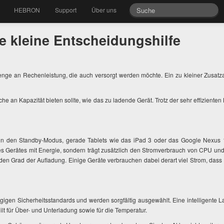
HEBRON
Support
Über uns
e kleine Entscheidungshilfe
e an Rechenleistung, die auch versorgt werden möchte. Ein zu kleiner Zusatza
-fache an Kapazität bieten sollte, wie das zu ladende Gerät. Trotz der sehr effizi
n den Standby-Modus, gerade Tablets wie das iPad 3 oder das Google Nexus 11
Ihres Gerätes mit Energie, sondern trägt zusätzlich den Stromverbrauch von CPU
n Grad der Aufladung. Einige Geräte verbrauchen dabei derart viel Strom, dass e
gen Sicherheitsstandards und werden sorgfältig ausgewählt. Eine intelligente L
ilt für Über- und Unterladung sowie für die Temperatur.