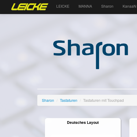
LEICKE
MANNA
Sharon
KanaaN
Sharon
/
Tastaturen
/
Tastaturen mit Touchpad
Deutsches Layout