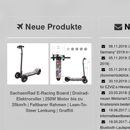
Neue Produkte
N
06.11.2019: L
Germany“ 2019 in
05.11.2019: D
2019)
05.11.2019: 
(Sommerrückblick: 
30.10.2019: L
für EZVIZ a Hikvi
SachsenRad E-Racing Board | Dreirad-
23.03.2018:
Elektroroller | 250W Motor bis zu
neuen Wellsmart C
25km/h | Faltbarer Rahmen | Lean-To-
Knallerpreis bestel
Steer Lenkung | Graffiti
16.06.2017: 
Informatikwettbewe
16.05.2017: J
Bluetooth-Lautspr