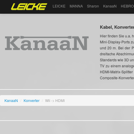
LEICKE
MANNA
Sharon
KanaaN
HEBRO
Kabel, Konverte
Hier finden Sie u.a.
Mini-Display-Ports 
und 20 m. Bei der P
dreifache Abschirmun
Standards wie 3D und
TV zu einem analoge
HDMI-Matrix-Split
Composite-Konverter
KanaaN
/
Konverter
/
Wii -> HDMI