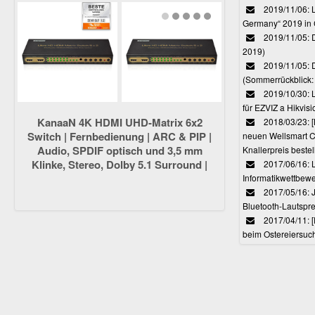
2019/11/06: L
Germany“ 2019 in
2019/11/05: D
2019)
2019/11/05: 
(Sommerrückblick: 
2019/10/30: L
für EZVIZ a Hikvi
KanaaN 4K HDMI UHD-Matrix 6x2
2018/03/23:
Switch | Fernbedienung | ARC & PIP |
neuen Wellsmart C
Audio, SPDIF optisch und 3,5 mm
Knallerpreis bestel
Klinke, Stereo, Dolby 5.1 Surround |
2017/06/16: 
Full HD, UHD, 4K, 4K*2K, HDMI 1.4
Informatikwettbewe
kompatibel
2017/05/16: J
Bluetooth-Lautspr
2017/04/11: 
beim Ostereiersuc