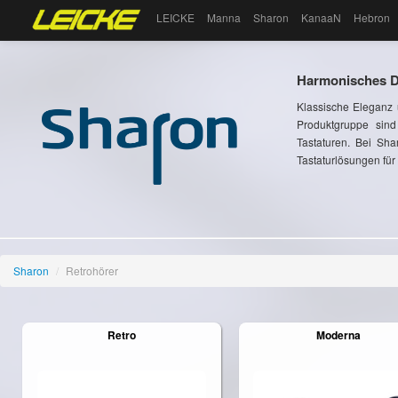
LEICKE
Manna
Sharon
KanaaN
Hebron
Harmonisches De
Klassische Eleganz 
Produktgruppe sind 
Tastaturen. Bei Sh
Tastaturlösungen für
Sharon
/
Retrohörer
Retro
Moderna