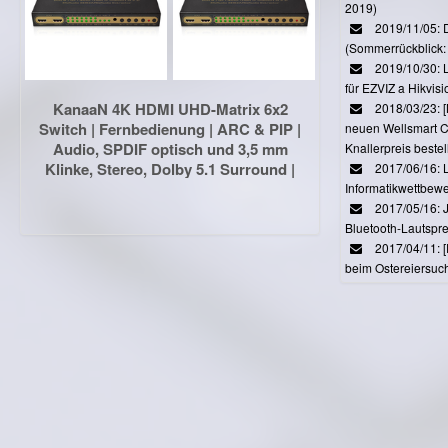
2019)
2019/11/05: 
(Sommerrückblick: 
2019/10/30: L
für EZVIZ a Hikvi
KanaaN 4K HDMI UHD-Matrix 6x2
2018/03/23:
Switch | Fernbedienung | ARC & PIP |
neuen Wellsmart C
Audio, SPDIF optisch und 3,5 mm
Knallerpreis bestel
Klinke, Stereo, Dolby 5.1 Surround |
2017/06/16: 
Full HD, UHD, 4K, 4K*2K, HDMI 1.4
Informatikwettbewe
kompatibel
2017/05/16: J
Bluetooth-Lautspr
2017/04/11: 
beim Ostereiersuc