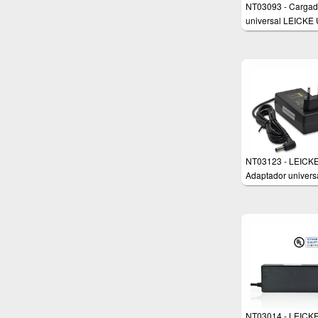
NT03093 - Cargad
universal LEICKE
9V 3A , 27Watt
NT03123 - LEICK
Adaptador univers
12V 3A 36 Vatios
NT03014 - LEICK