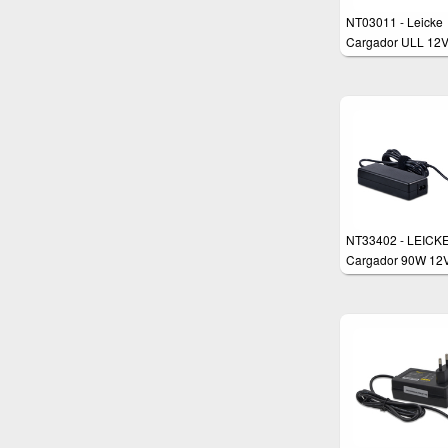
NT03011 - Leicke
Cargador ULL 12V
48w Adaptador Fu
de Alimentación p
diversos dispositi
como routers, Pic
monitores y LCD, 
Luces LED
NT33402 - LEICK
Cargador 90W 12V