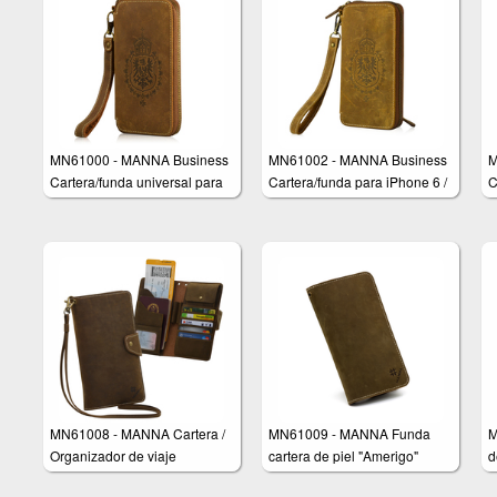
MN61000 - MANNA Business
MN61002 - MANNA Business
M
Cartera/funda universal para
Cartera/funda para iPhone 6 /
C
Smartphones
6s y iPhone 6 / 6s Plus
S
MN61008 - MANNA Cartera /
MN61009 - MANNA Funda
M
Organizador de viaje
cartera de piel "Amerigo"
d