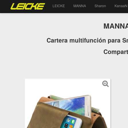
LEICKE
MANNA
Sharon
KanaaN
MANNA 
Cartera multifunción para S
Comparti