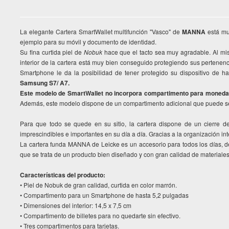
La elegante Cartera SmartWallet multifunción "Vasco" de
MANNA
está mu
ejemplo para su móvil y documento de identidad.
Su fina curtida piel de
Nobuk
hace que el tacto sea muy agradable. Al mis
interior de la cartera está muy bien conseguido protegiendo sus pertene
Smartphone le da la posibilidad de tener protegido su dispositivo de h
Samsung S7/ A7.
Este modelo de SmartWallet no incorpora compartimento para moned
Además, este modelo dispone de un compartimento adicional que puede se
Para que todo se quede en su sitio, la cartera dispone de un cierre d
imprescindibles e importantes en su día a día. Gracias a la organización int
La cartera funda MANNA de Leicke es un accesorio para todos los días, d
que se trata de un producto bien diseñado y con gran calidad de materiale
Características del producto:
• Piel de Nobuk de gran calidad, curtida en color marrón.
• Compartimento para un Smartphone de hasta 5,2 pulgadas
• Dimensiones del interior: 14,5 x 7,5 cm
• Compartimento de billetes para no quedarte sin efectivo.
• Tres compartimentos para tarjetas.