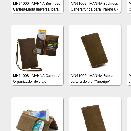
MN61000 - MANNA Business
MN61002 - MANNA Business
M
Cartera/funda universal para
Cartera/funda para iPhone 6 /
C
Smartphones
6s y iPhone 6 / 6s Plus
S
MN61008 - MANNA Cartera /
MN61009 - MANNA Funda
M
Organizador de viaje
cartera de piel "Amerigo"
d