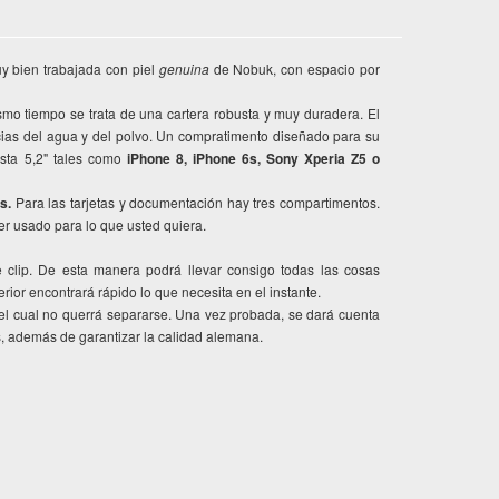
y bien trabajada con piel
genuina
de Nobuk, con espacio por
mo tiempo se trata de una cartera robusta y muy duradera. El
ncias del agua y del polvo. Un compratimento diseñado para su
asta 5,2" tales como
iPhone 8, iPhone 6s, Sony Xperia Z5 o
as.
Para las tarjetas y documentación hay tres compartimentos.
r usado para lo que usted quiera.
e clip. De esta manera podrá llevar consigo todas las cosas
erior encontrará rápido lo que necesita en el instante.
el cual no querrá separarse. Una vez probada, se dará cuenta
s, además de garantizar la calidad alemana.