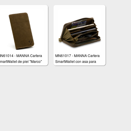
N61014 - MANNA Cartera
MN61017 - MANNA Cartera
martWallet de piel "Marco"
SmartWallet con asa para
muñeca