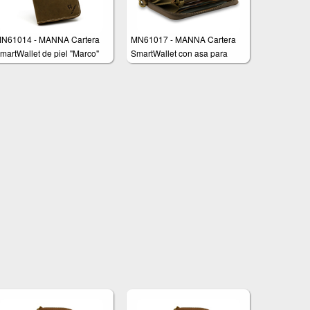
N61014 - MANNA Cartera
MN61017 - MANNA Cartera
martWallet de piel "Marco"
SmartWallet con asa para
muñeca