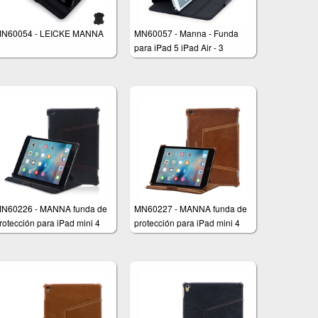
N60054 - LEICKE MANNA
MN60057 - Manna - Funda
para iPad 5 iPad Air - 3
inclinaciones - Smart Cover
Stand - Color negro
N60226 - MANNA funda de
MN60227 - MANNA funda de
rotección para iPad mini 4
protección para iPad mini 4