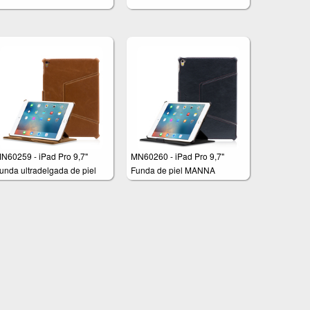
N60259 - iPad Pro 9,7"
MN60260 - iPad Pro 9,7"
unda ultradelgada de piel
Funda de piel MANNA
MANNA