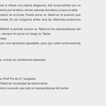
nda le ofrece una clásica elegancia, alta funcionalidad con un
nte piel sintética, siendo además duradera y suave al tacto.
quitarlo de la funda. Puede poner su Tablet en la posición que
lamada. En las imágenes arriba verá las diferentes posiciones
 MANNA le permite colocar su Tablet en los reposacabezas del
, siempre sin poner en riesgo su Tablet.
rrada.
era con una sensación agradable, para que usted continuamente
ida, incluso en condiciones adversas.
.
su iPad Pro de 9,7 pulgadas
 Tablet sin necesidad de desmontarla.
í mismo la puede usar para el reposacabezas del coche.