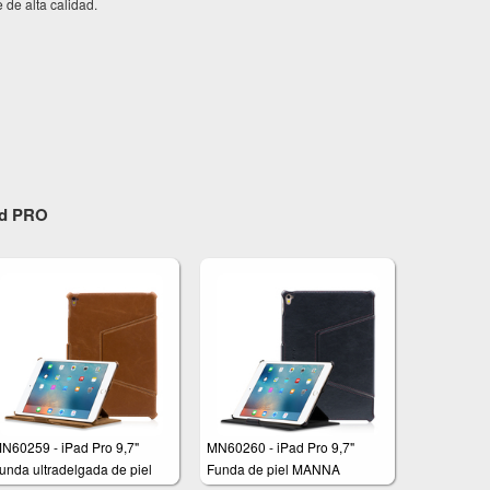
 de alta calidad.
Pad PRO
N60259 - iPad Pro 9,7"
MN60260 - iPad Pro 9,7"
unda ultradelgada de piel
Funda de piel MANNA