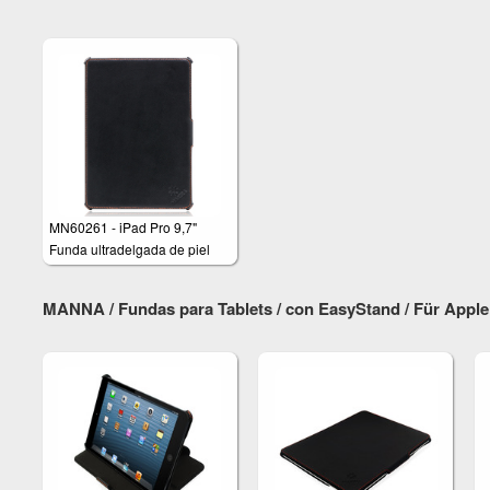
PU
PU
MN60261 - iPad Pro 9,7"
Funda ultradelgada de piel
genuina MANNA
MANNA / Fundas para Tablets / con EasyStand / Für Apple