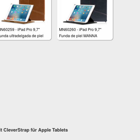
N60259 - iPad Pro 9,7"
MN60260 - iPad Pro 9,7"
unda ultradelgada de piel
Funda de piel MANNA
MANNA
t CleverStrap für Apple Tablets