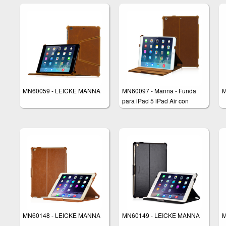
MN60059 - LEICKE MANNA
MN60097 - Manna - Funda
M
para iPad 5 iPad Air con
correa elástica de mano -
Función soporte y Autosleep -
Color marrón
MN60148 - LEICKE MANNA
MN60149 - LEICKE MANNA
M