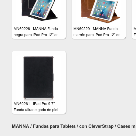
MN60228 - MANNA Funda
MN60229 - MANNA Funda
M
negra para iPad Pro 12” en
marrón para iPad Pro 12” en
F
PU
PU
MN60261 - iPad Pro 9,7"
Funda ultradelgada de piel
genuina MANNA
MANNA / Fundas para Tablets / con CleverStrap / Cases mi