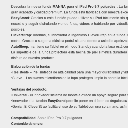
Descubra la nueva
funda MANNA para el iPad Pro 9,7 pulgadas
. La fu
gran acabado y calidad premium. La funda está fabricada con nuestra excele
EasyStand
: Gracias a esta función puede utilizar su iPad fácilmente sin 
necesite y seguir disfrutando viendo fotos, vídeos o hablando por vídeol
posibles.
CleverStrap
: Además, el innovador e ingenioso CleverStrap en la funda
coche. Gracias a su goma elástica podrá situarla donde a usted le apetezca
AutoSleep
: mantiene su Tablet en el modo Standby cuando la tapa está ce
La superficie de la funda protectora está hecha de piel sintética durad
disfrute de nuestro producto.
Elaboración de la funda:
•Resistente – Piel sintética de alta calidad para una mayor durabilidad y v
•Suave – Las suaves microfibras de la tapa protegen limpia la pantalla táctil
Ventajas del producto:
•Universal - el innovador sistema de montaje ofrece un apoyo seguro para 
•Innovador : La función
EasyStand
permite poner en diferentes ángulos su
•Genial: El CleverStrap facilita el uso de su Tablet con una sola mano, as
Compatibilidad:
Apple iPad Pro 9.7 pulgadas
Contenido de envío: