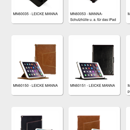
MN60035 - LEICKE MANNA
MN60053 - MANNA-
M
Schutzhülle u. a. für das iPad
4 aus Kunstleder
MN60150 - LEICKE MANNA
MN60151 - LEICKE MANNA
M
p