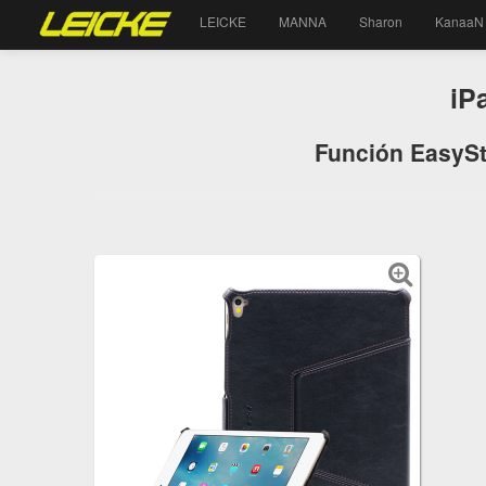
LEICKE
MANNA
Sharon
KanaaN
iP
Función EasySta