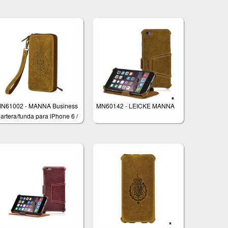
N61002 - MANNA Business
MN60142 - LEICKE MANNA
artera/funda para iPhone 6 /
s y iPhone 6 / 6s Plus