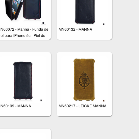
N60072 - Manna - Funda de
MN60132 - MANNA
iel para iPhone 5c - Piel de
apa - Color negro - Diseño
eportivo
N60139 - MANNA
MN60217 - LEICKE MANNA