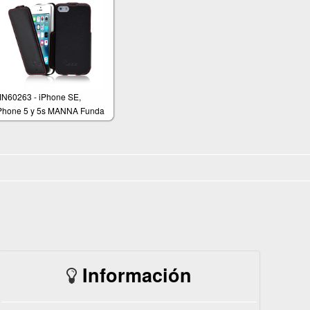
N60263 - iPhone SE,
Phone 5 y 5s MANNA Funda
ltradelgada de piel
Información