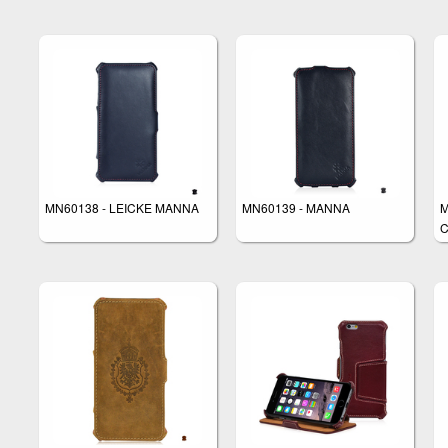
MN60138 - LEICKE MANNA
MN60139 - MANNA
M
C
6