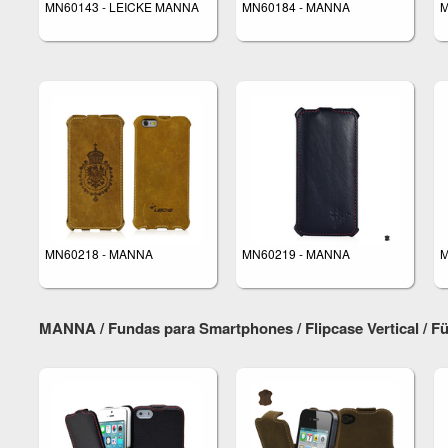
MN60143 - LEICKE MANNA
MN60184 - MANNA
M
MN60218 - MANNA
MN60219 - MANNA
M
MANNA / Fundas para Smartphones / Flipcase Vertical / 