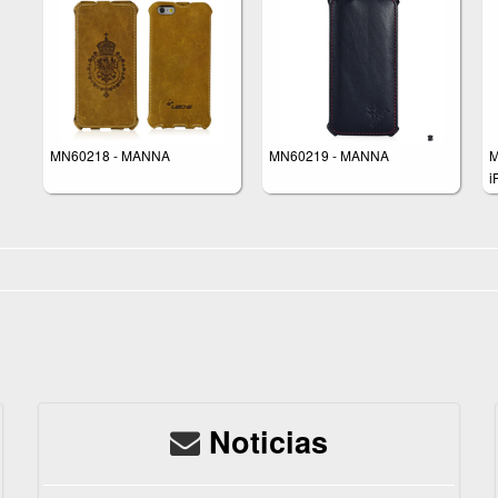
MN60218 - MANNA
MN60219 - MANNA
M
i
u
Noticias