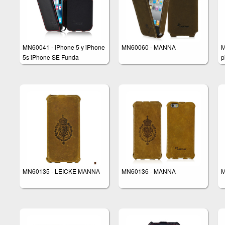
MN60041 - iPhone 5 y iPhone
MN60060 - MANNA
M
5s iPhone SE Funda
p
ultradelgada de piel
n
d
MN60135 - LEICKE MANNA
MN60136 - MANNA
M