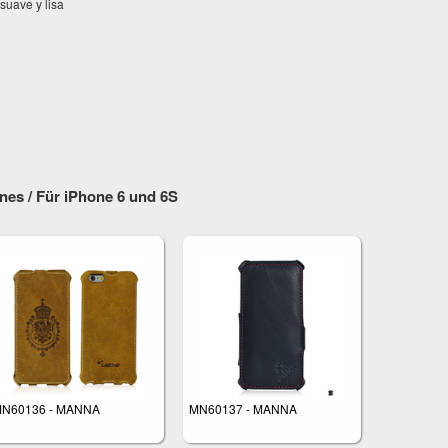
suave y lisa
es / Für iPhone 6 und 6S
N60136 - MANNA
MN60137 - MANNA