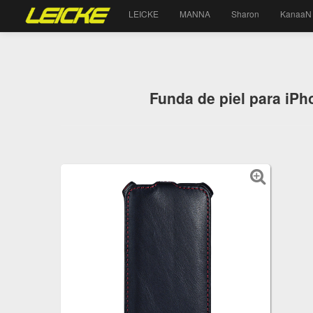
LEICKE
MANNA
Sharon
KanaaN
Funda de piel para iPho