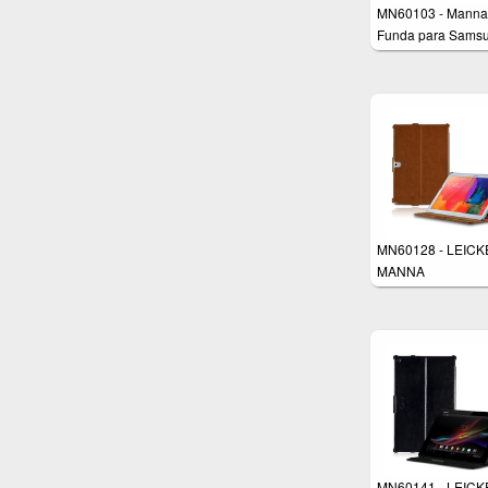
MN60103 - Manna
Funda para Sams
Galaxy Note 10.1
Edición 2014 SM-
SM-P600 con corr
elástica de mano -
Función soporte -
EasyStand y
CleverStrap - Mar
MN60128 - LEICK
MANNA
MN60141 - LEICK