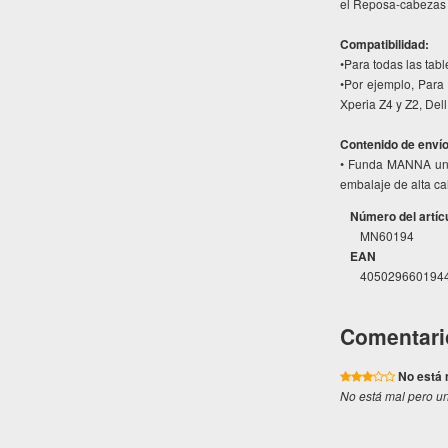
el Reposa-cabezas 
Compatibilidad:
•Para todas las tab
•Por ejemplo, Para
Xperia Z4 y Z2, Del
Contenido de envío
• Funda MANNA univ
embalaje de alta cal
Número del artíc
MN60194
EAN
405029660194
Comentari
No está 
No está mal pero u