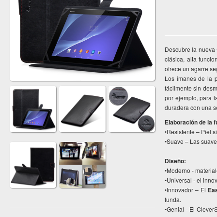
Descubre la nueva
clásica, alta funci
ofrece un agarre seg
Los imanes de la p
fácilmente sin des
por ejemplo, para l
duradera con una s
Elaboración de la 
•Resistente – Piel s
•Suave – Las suaves 
Diseño:
•Moderno - materia
•Universal - el inn
•Innovador – El
Ea
funda.
•Genial - El Clever