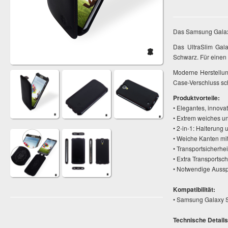
Das Samsung Galaxy
Das UltraSlim Gal
Schwarz. Für einen 
Moderne Herstellun
Case-Verschluss sch
Produktvorteile:
• Elegantes, innova
• Extrem weiches un
• 2-in-1: Halterung 
• Weiche Kanten mi
• Transportsicherhe
• Extra Transportsc
• Notwendige Aussp
Kompatibilität:
• Samsung Galaxy 
Technische Details