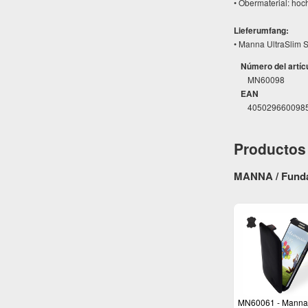
• Obermaterial: hoc
Lieferumfang:
• Manna UltraSlim S
Número del artíc
MN60098
EAN
405029660098
Productos 
MANNA / Funda
MN60061 - Manna