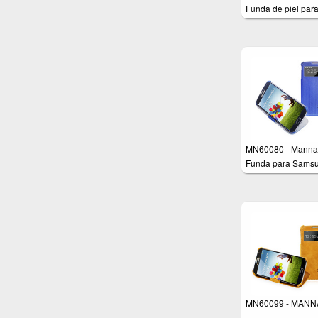
Funda de piel par
Samsung Galaxy S
I9500 - Flip Case 
- Color negro
MN60080 - Manna
Funda para Sams
Galaxy S4 con ven
y función soporte
MN60099 - MANN