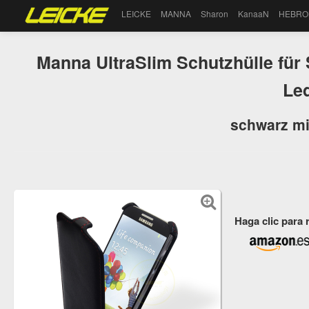
LEICKE
MANNA
Sharon
KanaaN
HEBRO
Manna UltraSlim Schutzhülle für
Le
schwarz mi
Haga clic para 