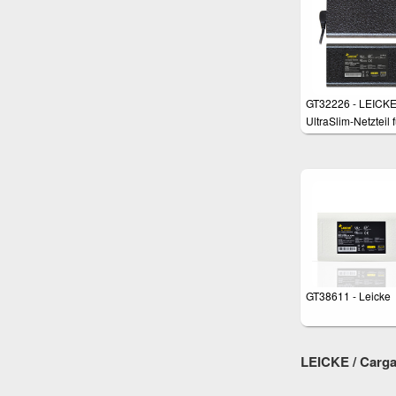
GT32226 - LEICK
UltraSlim-Netzteil f
Lenovo Yoga 11, 
13, T440s
GT38611 - Leicke
LEICKE / Cargad