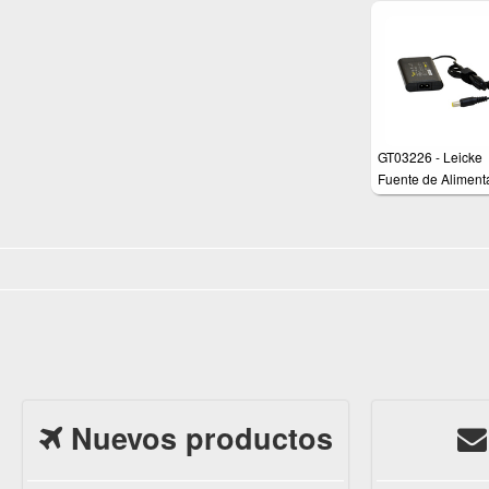
GT03226 - Leicke
Fuente de Aliment
Ultra Slim 20V 3,2
65W Cargador
Adaptador AC
compatible con IB
Lenovo Thinkpad
IdeaPad IdeaPad 
Nuevos productos