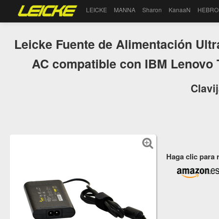
LEICKE
MANNA
Sharon
KanaaN
HEBRO
Leicke Fuente de Alimentación Ult
AC compatible con IBM Lenovo
Clavi
Haga clic para 