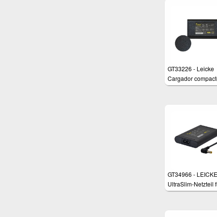
GT33226 - Leicke
Cargador compact
para ordenadores
portátiles de Acer 
puerto USB adicio
GT34966 - LEICK
UltraSlim-Netzteil f
verschiedene
Notebookmodelle,
Fujitsu, Philipps, 