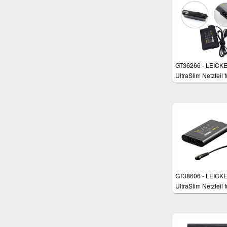
uvm.
GT36266 - LEICK
UltraSlim Netzteil f
Dell
GT38606 - LEICK
UltraSlim Netzteil f
SAMSUNG Ultrab