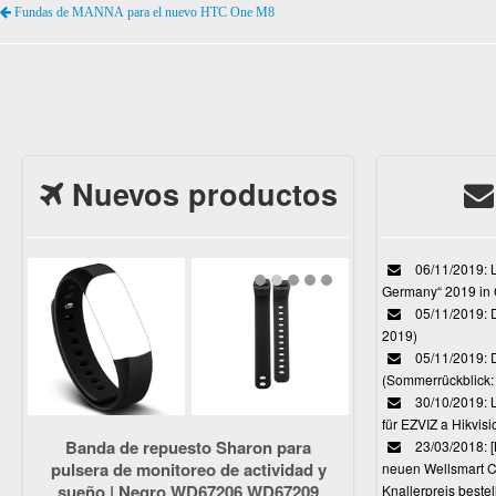
Fundas de MANNA para el nuevo HTC One M8
Nuevos productos
06/11/2019: L
Germany“ 2019 in
05/11/2019: D
2019)
05/11/2019: 
(Sommerrückblick: 
30/10/2019: L
für EZVIZ a Hikvi
Banda de repuesto Sharon para
23/03/2018:
pulsera de monitoreo de actividad y
neuen Wellsmart C
sueño | Negro WD67206 WD67209
Knallerpreis bestel