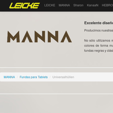
LEICKE
MANNA
Sharon
KanaaN
HEBRO
Excelente diseñ
Producimos nuestras
No sólo utilizamos 
colores de forma mu
fundas negras y clás
MANNA
/
Fundas para Tablets
/
Universalhüllen